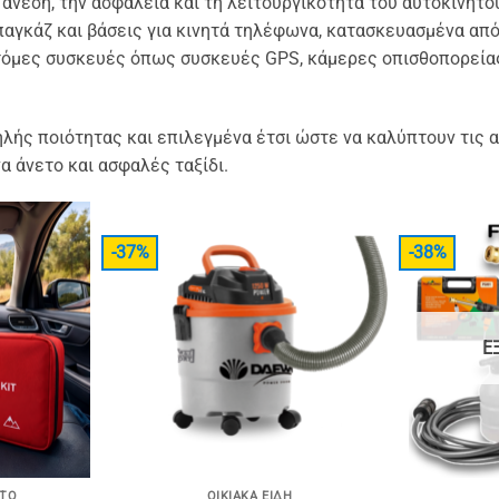
 άνεση, την ασφάλεια και τη
λειτουργικότητα του αυτοκινήτο
παγκάζ και βάσεις για κινητά τηλέφωνα, κατασκευασμένα απ
νοτόμες συσκευές όπως συσκευές GPS, κάμερες
οπισθοπορείας
ηλής ποιότητας και επιλεγμένα έτσι ώστε να καλύπτουν τις
α
α άνετο και ασφαλές ταξίδι.
-37%
-38%
Ε
ΗΤΟ
ΟΙΚΙΑΚΑ ΕΙΔΗ