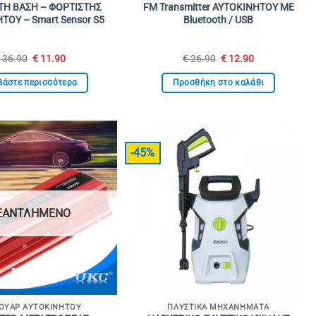
Η ΒΑΣΗ – ΦΟΡΤΙΣΤΗΣ
FM Transmitter ΑΥΤΟΚΙΝΗΤΟΥ ΜΕ
ΤΟΥ – Smart Sensor S5
Bluetooth / USB
Original
Η
Original
Η
€
36.90
€
11.90
€
26.90
€
12.90
price
τρέχουσα
price
τρέχουσα
was:
τιμή
was:
τιμή
βάστε περισσότερα
Προσθήκη στο καλάθι
€ 36.90.
είναι:
€ 26.90.
είναι:
€ 11.90.
€ 12.90.
-45%
ΞΑΝΤΛΗΜΈΝΟ
ΟΥΆΡ ΑΥΤΟΚΙΝΉΤΟΥ
ΠΛΥΣΤΙΚΆ ΜΗΧΑΝΉΜΑΤΑ