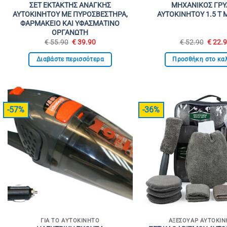
ΣΕΤ ΕΚΤΑΚΤΗΣ ΑΝΑΓΚΗΣ
ΜΗΧΑΝΙΚΟΣ ΓΡΥ
ΑΥΤΟΚΙΝΗΤΟΥ ΜΕ ΠΥΡΟΣΒΕΣΤΗΡΑ,
ΑΥΤΟΚΙΝΗΤΟΥ 1.5 T 
ΦΑΡΜΑΚΕΙΟ ΚΑΙ ΥΦΑΣΜΑΤΙΝΟ
ΟΡΓΑΝΩΤΗ
Original
Η
Origin
€
55.90
€
39.90
€
52.90
€
22.
price
τρέχουσα
price
was:
τιμή
was:
Διαβάστε περισσότερα
Προσθήκη στο κα
€ 55.90.
είναι:
€ 52.9
€ 39.90.
-57%
-36%
ΓΙΑ ΤΟ ΑΥΤΟΚΊΝΗΤΟ
ΑΞΕΣΟΥΆΡ ΑΥΤΟΚΙ