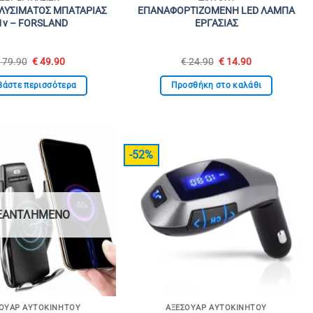
ΠΛΥΣΙΜΑΤΟΣ ΜΠΑΤΑΡΙΑΣ
ΕΠΑΝΑΦΟΡΤΙΖΟΜΕΝΗ LED ΛΑΜΠΑ
1v – FORSLAND
ΕΡΓΑΣΙΑΣ
Original
Η
Original
Η
€
79.90
€
49.90
€
24.90
€
14.90
price
τρέχουσα
price
τρέχουσα
was:
τιμή
was:
τιμή
βάστε περισσότερα
Προσθήκη στο καλάθι
€ 79.90.
είναι:
€ 24.90.
είναι:
€ 49.90.
€ 14.90.
-52%
ΞΑΝΤΛΗΜΈΝΟ
ΟΥΆΡ ΑΥΤΟΚΙΝΉΤΟΥ
ΑΞΕΣΟΥΆΡ ΑΥΤΟΚΙΝΉΤΟΥ