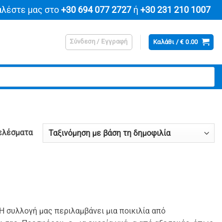
αλέστε μας στο
+30 694 077 2727
ή
+30 231 210 1007
Σύνδεση / Εγγραφή
Καλάθι /
€
0.00
Sorted
ελέσματα
by
popularity
 Η συλλογή μας περιλαμβάνει μια ποικιλία από