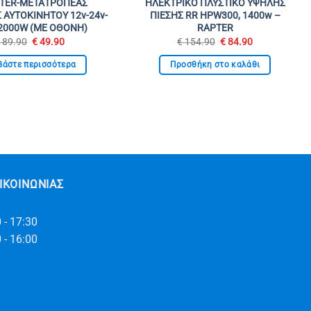
RTER-ΜΕΤΑΤΡΟΠΕΑΣ
ΗΛΕΚΤΡΙΚΟ ΠΛΥΣΤΙΚΟ ΥΨΗΛΗΣ
 ΑΥΤΟΚΙΝΗΤΟΥ 12v-24v-
ΠΙΕΣΗΣ RR HPW300, 1400w –
 2000W (ΜΕ ΟΘΟΝΗ)
RAPTER
Original
Η
Original
Η
€
89.90
€
49.90
€
154.90
€
84.90
price
τρέχουσα
price
τρέχουσα
was:
τιμή
was:
τιμή
βάστε περισσότερα
Προσθήκη στο καλάθι
€ 89.90.
είναι:
€ 154.90.
είναι:
€ 49.90.
€ 84.90.
ΙΚΟΙΝΩΝΊΑΣ
 - 17:30
 - 16:00