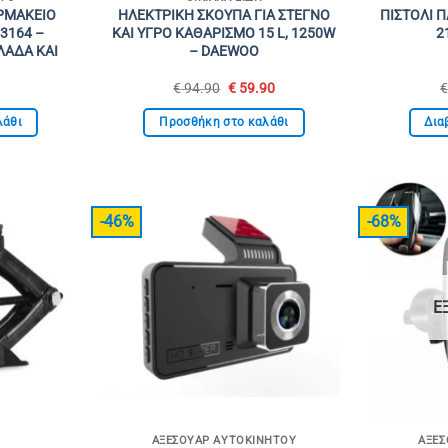
ΡΜΑΚΕΙΟ
ΗΛΕΚΤΡΙΚΗ ΣΚΟΥΠΑ ΓΙΑ ΣΤΕΓΝΟ
ΠΙΣΤΟΛΙ 
3164 –
ΚΑΙ ΥΓΡΟ ΚΑΘΑΡΙΣΜΟ 15 L, 1250W
2
ΛΑΔΑ ΚΑΙ
– DAEWOO
Original
Η
€
94.90
€
59.90
price
τρέχουσα
was:
τιμή
λάθι
Προσθήκη στο καλάθι
Δια
€ 94.90.
είναι:
€ 59.90.
-46%
-68%
Ε
ΑΞΕΣΟΥΆΡ ΑΥΤΟΚΙΝΉΤΟΥ
ΑΞΕΣ