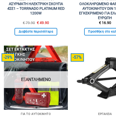
ΑΣΥΡΜΑΤΗ ΗΛΕΚΤΡΙΚΗ ΣΚΟΥΠΑ
ΟΛΟΚΛΗΡΩΜΕΝΟ ΦΑ
4ΣΕ1 – TORRNADO PLATINUM RED
ΑΥΤΟΚΙΝΗΤΟΥ DIN 1
1200W
ΕΓΚΕΚΡΙΜΕΝΟ ΓΙΑ ΕΛ
ΕΥΡΩΠΗ
Original
Η
€
79.90
€
49.90
€
16.90
price
τρέχουσα
was:
τιμή
Διαβάστε περισσότερα
Προσθήκη στο κα
€ 79.90.
είναι:
€ 49.90.
-29%
-57%
ΕΞΑΝΤΛΗΜΈΝΟ
ΓΙΑ ΤΟ ΑΥΤΟΚΊΝΗΤΟ
ΕΡΓΑΛΕΊΑ