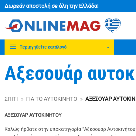
Μετάβαση
Δωρεάν αποστολή σε όλη την Ελλάδα!
στο
περιεχόμενο
Περιηγηθείτε κατάλογό
Αξεσουάρ αυτοκ
ΣΠΊΤΙ
»
ΓΙΑ ΤΟ ΑΥΤΟΚΊΝΗΤΟ
»
ΑΞΕΣΟΥΆΡ ΑΥΤΟΚΙ
ΑΞΕΣΟΥΑΡ ΑΥΤΟΚΙΝΗΤΟΥ
Καλώς ήρθατε στην υποκατηγορία “Αξεσουάρ Αυτοκινήτου”