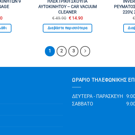
ΚΙΝΗΤΩΝ 9
ΗΛΕΚΤΡΙΚΗ ΣΚΟΥΠΑ
INVE
SAGE
ΑΥΤΟΚΙΝΗΤΟΥ – CAR VACUUM
ΡΕΥΜΑΤΟΣ
CLEANER
220V,
al
Η
Original
Η
90
€
49.90
€
14.90
τρέχουσα
price
τρέχουσα
τιμή
was:
τιμή
λάθι
Διαβάστε περισσότερα
Δια
0.
είναι:
€ 49.90.
είναι:
€ 17.90.
€ 14.90.
1
2
3
ΩΡΆΡΙΟ ΤΗΛΕΦΩΝΙΚΉΣ ΕΠ
ΔΕΥΤΕΡΑ - ΠΑΡΑΣΚΕΥΗ
9:00
ΣΑΒΒΑΤΟ
9:00