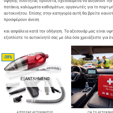
υψηλής
ποιότητας προϊόντα, σχεδιασμένα να αυξάνουν την
πατάκια, καλύμματα καθισμάτων,
οργανωτές για το πορτ-μ
αυτοκινήτου.
Επίσης στην κατηγορία αυτή θα βρείτε και
προσφέρουν άνεση
και ασφάλεια κατά την οδήγηση.
Τα αξεσουάρ μας είναι υψ
εξοπλίστε το αυτοκίνητό σας με όλα όσα
χρειάζεστε για έν
-38%
ΕΞΑΝΤΛΗΜΈΝΟ
ΑΞΕΣΟΥΆΡ ΑΥΤΟΚΙΝΉΤΟΥ
ΓΙΑ ΤΟ ΑΥΤΟΚΊΝ