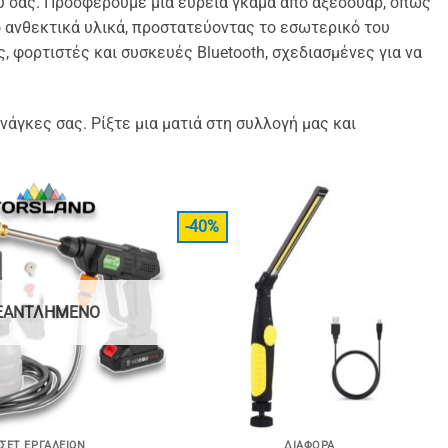
υ σας.
Προσφέρουμε μια ευρεία γκάμα από αξεσουάρ, όπως
ό
ανθεκτικά υλικά, προστατεύοντας το εσωτερικό του
, φορτιστές και συσκευές Bluetooth, σχεδιασμένες για να
νάγκες σας. Ρίξτε μια ματιά στη συλλογή μας και
-40%
ΞΑΝΤΛΗΜΈΝΟ
ΣΕΤ ΕΡΓΑΛΕΊΩΝ
ΔΙΆΦΟΡΑ