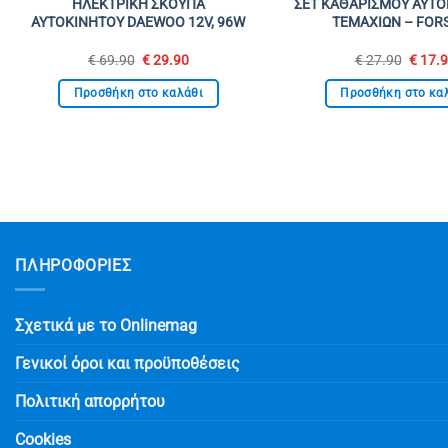
ΗΛΕΚΤΡΙΚΗ ΣΚΟΥΠΑ
ΣΕΤ ΚΑΘΑΡΙΣΜΟΥ ΑΥΤΟ
ΑΥΤΟΚΙΝΗΤΟΥ DAEWOO 12V, 96W
ΤΕΜΑΧΙΩΝ – FOR
Original
Η
Origin
€
69.90
€
29.90
€
27.90
€
17.
price
τρέχουσα
price
was:
τιμή
was:
Προσθήκη στο καλάθι
Προσθήκη στο κα
€ 69.90.
είναι:
€ 27.9
€ 29.90.
ΠΛΗΡΟΦΟΡΙΕΣ
Σχετικά με το Onlinemag
Γενικοί όροι και προϋποθέσεις
Πολιτική απορρήτου
Cookies