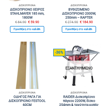
ΔΙΣΚΟΠΡΊΟΝΑ
ΔΙΣΚΟΠΡΊΟΝΑ
ΔΙΣΚΟΠΡΙΟΝΟ ΧΕΙΡΟΣ
ΒΥΘΙΖΟΜΕΝΟ
STAHLMAYER 185 mm,
ΔΙΣΚΟΠΡΙΟΝΟ 2000W,
1800W
250mm – RAPTER
Original
Η
Original
Η
€
84.90
€
59.90
€
274.90
€
184.90
price
τρέχουσα
price
τρέχουσ
was:
τιμή
was:
τιμή
Προσθήκη στο καλάθι
Προσθήκη στο καλάθι
€ 84.90.
είναι:
€ 274.90.
είναι:
€ 59.90.
€ 184.90
-36%
ΕΞΑΝΤΛΗΜΈΝΟ
ΔΙΣΚΟΠΡΊΟΝΑ
ΔΙΣΚΟΠΡΊΟΝΑ
ΟΔΗΓΟΣ ΡΑΓΑ ΓΙΑ
RAIDER Δισκοπρίονο
ΔΙΣΚΟΠΡΙΟΝΟ FESTOOL
πάγκου 2200W, δίσκο
60CM
254mm & ταχύτητα κοπής