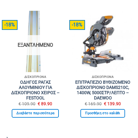
€ 199.90.
€ 54.90.
-18%
-18%
ΕΞΑΝΤΛΗΜΈΝΟ
ΔΙΣΚΟΠΡΊΟΝΑ
ΔΙΣΚΟΠΡΊΟΝΑ
ΟΔΗΓΟΣ ΡΑΓΑΣ
ΕΠΙΤΡΑΠΕΖΙΟ ΒΥΘΙΖΟΜΕΝΟ
ΑΛΟΥΜΙΝΙΟΥ ΓΙΑ
ΔΙΣΚΟΠΡΙΟΝΟ DAMS210C,
ΔΙΣΚΟΠΡΙΟΝΟ ΧΕΙΡΟΣ –
1400W, 5000ΣΤΡ/ΛΕΠΤΟ –
FESTOOL
DAEWOO
Original
Η
Original
Η
€
109.90
€
89.90
€
169.90
€
139.90
price
τρέχουσα
price
τρέχουσ
was:
τιμή
was:
τιμή
Διαβάστε περισσότερα
Προσθήκη στο καλάθι
€ 109.90.
είναι:
€ 169.90.
είναι:
€ 89.90.
€ 139.90