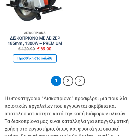
ΔΙΣΚΟΠΡΊΟΝΑ
ΔΙΣΚΟΠΡΙΟΝΟ ΜΕ ΛΕΙΖΕΡ
185mm , 1300W – PREMIUM
Original
Η
€
129.90
€
69.90
price
τρέχουσα
was:
τιμή
Προσθήκη στο καλάθι
€ 129.90.
είναι:
€ 69.90.
1
2
Η υποκατηγορία “Δισκοπρίονα” προσφέρει μια ποικιλία
ποιοτικών εργαλείων που εγγυώνται ακρίβεια και
αποτελεσματικότητα κατά την κοπή διάφορων υλικών.
Τα δισκοπρίονα μας
είναι κατάλληλα για επαγγελματική
χρήση στο εργαστήριο, όπως και φυσικά για οικιακή