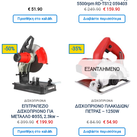
5500rpm RD-TS12 059403
Original
Η
€
51.90
€
249.90
€
159.90
price
τρέχουσ
was:
τιμή
Προσθήκη στο καλάθι
Διαβάστε περισσότερα
€ 249.90.
είναι:
€ 159.90
-50%
-35%
ΕΞΑΝΤΛΗΜΈΝΟ
ΔΙΣΚΟΠΡΊΟΝΑ
ΔΙΣΚΟΠΡΊΟΝΑ
ΕΠΙΤΡΑΠΕΖΙΟ
ΔΙΣΚΟΠΡΙΟΝΟ ΠΛΑΚΙΔΙΩΝ/
ΔΙΣΚΟΠΡΙΟΝΟ ΓΙΑ
ΠΕΤΡΑΣ – 1250W
ΜΕΤΑΛΛΟ Φ355, 2.3kw –
Original
Η
Original
Η
€
399.90
€
199.90
€
84.90
€
54.90
price
τρέχουσα
price
τρέχουσα
was:
τιμή
was:
τιμή
Προσθήκη στο καλάθι
Διαβάστε περισσότερα
€ 399.90.
είναι:
€ 84.90.
είναι: