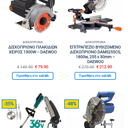
ΔΙΣΚΟΠΡΊΟΝΑ
ΔΙΣΚΟΠΡΊΟΝΑ
ΔΙΣΚΟΠΡΙΟΝΟ ΠΛΑΚΙΔΙΩΝ
ΕΠΙΤΡΑΠΕΖΙΟ ΒΥΘΙΖΟΜΕΝΟ
ΧΕΙΡΟΣ 1300W – DAEWOO
ΔΙΣΚΟΠΡΙΟΝΟ DAMS255CS,
1800w, 255 х 30mm –
DAEWOO
Original
Η
Original
Η
€
149.90
€
79.90
€
270.00
€
212.90
price
τρέχουσα
price
τρέχουσ
was:
τιμή
was:
τιμή
Προσθήκη στο καλάθι
Προσθήκη στο καλάθι
€ 149.90.
είναι:
€ 270.00.
είναι:
€ 79.90.
€ 212.90
-35%
-48%