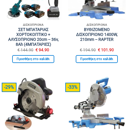
ΔΙΣΚΟΠΡΊΟΝΑ
ΔΙΣΚΟΠΡΊΟΝΑ
ΣΕΤ ΜΠΑΤΑΡΙΑΣ
ΒΥΘΙΖΟΜΕΝΟ
ΧΟΡΤΟΚΟΠΤΙΚΟ +
ΔΙΣΚΟΠΡΙΟΝΟ 1400W,
ΑΛΥΣΟΠΡΙΟΝΟ 20cm – 36v,
210mm – RAPTER
8Ah (4MΠΑΤΑΡΙΕΣ)
Original
Η
Original
Η
€
144.90
€
94.90
€
194.90
€
101.90
price
τρέχουσα
price
τρέχουσ
was:
τιμή
was:
τιμή
Προσθήκη στο καλάθι
Προσθήκη στο καλάθι
€ 144.90.
είναι:
€ 194.90.
είναι:
€ 94.90.
€ 101.90
-29%
-33%