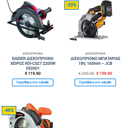
-33%
ΔΙΣΚΟΠΡΊΟΝΑ
ΔΙΣΚΟΠΡΊΟΝΑ
RAIDER ΔΙΣΚΟΠΡΙΟΝΟ
ΔΙΣΚΟΠΡΙΟΝΟ ΜΠΑΤΑΡΙΑΣ
ΧΕΙΡΟΣ RDI-CS27 2200W
18V, 165mm – JCB
052601
Original
Η
€
119.90
€
299.90
€
199.90
price
τρέχουσ
was:
τιμή
Προσθήκη στο καλάθι
Προσθήκη στο καλάθι
€ 299.90.
είναι:
€ 199.90
-46%