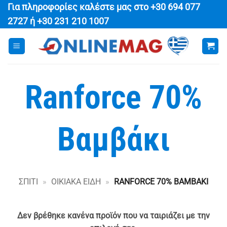
Μετάβαση
Για πληροφορίες καλέστε μας στο
+30 694 077
στο
2727
ή
+30 231 210 1007
περιεχόμενο
Ranforce 70%
Βαμβάκι
ΣΠΊΤΙ
»
ΟΙΚΙΑΚΑ ΕΙΔΗ
»
RANFORCE 70% ΒΑΜΒΆΚΙ
Δεν βρέθηκε κανένα προϊόν που να ταιριάζει με την