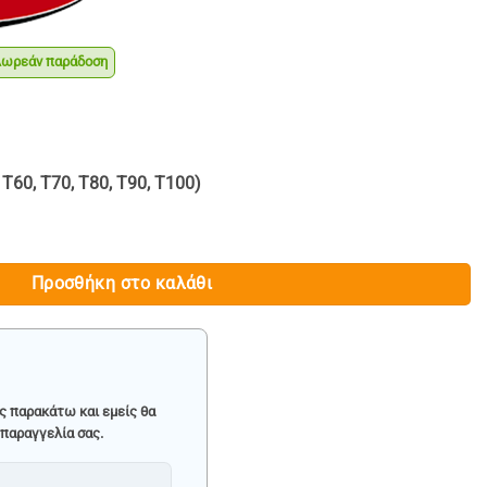
ρεάν παράδοση
χουσα
ή
ι:
.90.
 T60, T70, T80, T90, T100)
TORX 1/2“ - ROCKFORCE ποσότητα
Προσθήκη στο καλάθι
ς παρακάτω και εμείς θα
παραγγελία σας.