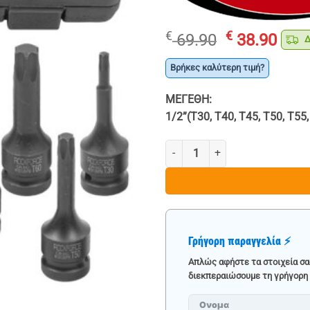
Original
Η
€
€
69.90
38.90
Δω
price
τρέ
was:
τιμ
Βρήκες καλύτερη τιμή?
€ 69.90.
είνα
ΜΕΓΕΘΗ:
€ 38
1/2”(T30, T40, T45, T50, T55,
10 ΤΕΜ. ΚΡΟΥΣΤΙΚΑ ΚΑΡΥΔΑΚΙΑ 
Γρήγορη παραγγελία ⚡
Απλώς αφήστε τα στοιχεία σα
διεκπεραιώσουμε τη γρήγορη 