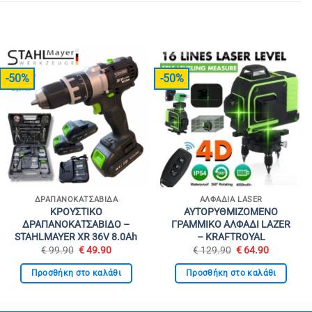
-50%
-50%
ΔΡΑΠΑΝΟΚΑΤΣΆΒΙΔΑ
ΑΛΦΆΔΙΑ LASER
ΚΡΟΥΣΤΙΚΟ
ΑΥΤΟΡΥΘΜΙΖΟΜΕΝΟ
ΔΡΑΠΑΝΟΚΑΤΣΑΒΙΔΟ –
ΓΡΑΜΜΙΚΟ ΑΛΦΑΔΙ LAZER
STAHLMAYER XR 36V 8.0Ah
– KRAFTROYAL
Original
Η
Original
Η
€
99.90
€
49.90
€
129.90
€
64.90
price
τρέχουσα
price
τρέχουσ
was:
τιμή
was:
τιμή
Προσθήκη στο καλάθι
Προσθήκη στο καλάθι
€ 99.90.
είναι:
€ 129.90.
είναι:
€ 49.90.
€ 64.90.