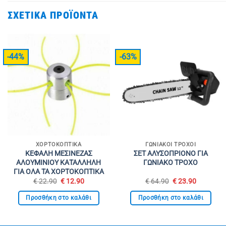
ΣΧΕΤΙΚΆ ΠΡΟΪΌΝΤΑ
-44%
-63%
ΧΟΡΤΟΚΟΠΤΙΚΆ
ΓΩΝΙΑΚΟΊ ΤΡΟΧΟΊ
ΚΕΦΑΛΗ ΜΕΣΙΝΕΖΑΣ
ΣΕΤ ΑΛΥΣΟΠΡΙΟΝΟ ΓΙΑ
ΑΛΟΥΜΙΝΙΟΥ ΚΑΤΑΛΛΗΛΗ
ΓΩΝΙΑΚΟ ΤΡΟΧΟ
ΓΙΑ ΟΛΑ ΤΑ ΧΟΡΤΟΚΟΠΤΙΚΑ
Original
Η
Original
Η
€
22.90
€
12.90
€
64.90
€
23.90
price
τρέχουσα
price
τρέχουσ
was:
τιμή
was:
τιμή
Προσθήκη στο καλάθι
Προσθήκη στο καλάθι
€ 22.90.
είναι:
€ 64.90.
είναι:
€ 12.90.
€ 23.90.