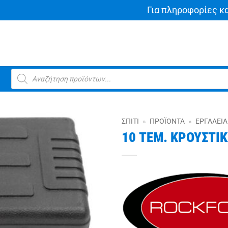
Για πληροφορίες κ
Products
search
ΣΠΊΤΙ
»
ΠΡΟΪΌΝΤΑ
»
ΕΡΓΑΛΕΊΑ
10 ΤΕΜ. ΚΡΟΥΣΤΙ