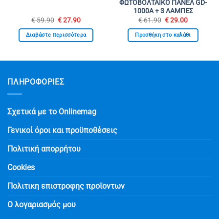
ΦΩΤΟΒΟΛΤΑΙΚΟ ΠΑΝΕΛ GD-
1000A + 3 ΛΑΜΠΕΣ
Original
Η
Original
Η
€
59.90
€
27.90
€
61.90
€
29.00
σα
price
τρέχουσα
price
τρέχουσα
was:
τιμή
was:
τιμή
Διαβάστε περισσότερα
Προσθήκη στο καλάθι
€ 59.90.
είναι:
€ 61.90.
είναι:
€ 27.90.
€ 29.00.
ΠΛΗΡΟΦΟΡΙΕΣ
Σχετικά με το Onlinemag
Γενικοί όροι και προϋποθέσεις
Πολιτική απορρήτου
Cookies
Πολιτικη επιστροφης προϊοντων
Ο λογαριασμός μου