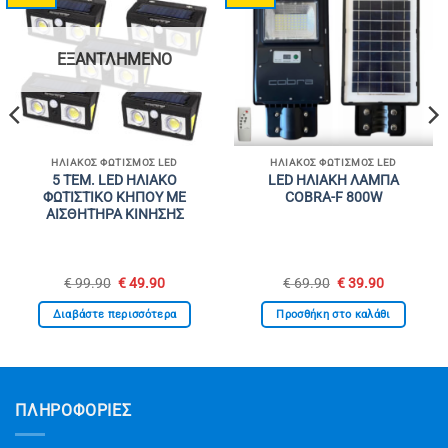
ΕΞΑΝΤΛΗΜΈΝΟ
ΗΛΙΑΚΌΣ ΦΩΤΙΣΜΌΣ LED
ΗΛΙΑΚΌΣ ΦΩΤΙΣΜΌΣ LED
5 ΤΕΜ. LED ΗΛΙΑΚΟ
LED ΗΛΙΑΚΗ ΛΑΜΠΑ
ΦΩΤΙΣΤΙΚΟ ΚΗΠΟΥ ΜΕ
COBRA-F 800W
ΑΙΣΘΗΤΗΡΑ ΚΙΝΗΣΗΣ
Original
Η
Original
Η
€
99.90
€
49.90
€
69.90
€
39.90
σα
price
τρέχουσα
price
τρέχουσα
was:
τιμή
was:
τιμή
Διαβάστε περισσότερα
Προσθήκη στο καλάθι
€ 99.90.
είναι:
€ 69.90.
είναι:
€ 49.90.
€ 39.90.
ΠΛΗΡΟΦΟΡΙΕΣ