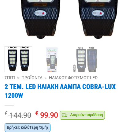
ΣΠΊΤΙ
»
ΠΡΟΪΌΝΤΑ
»
ΗΛΙΑΚΌΣ ΦΩΤΙΣΜΌΣ LED
2 ΤΕΜ. LED ΗΛΙΑΚΗ ΛΑΜΠΑ COBRA-LUX
1200W
Original
Η
€
€
144.90
99.90
Δωρεάν παράδοση
price
τρέχουσα
was:
τιμή
Βρήκες καλύτερη τιμή?
€ 144.90.
είναι: