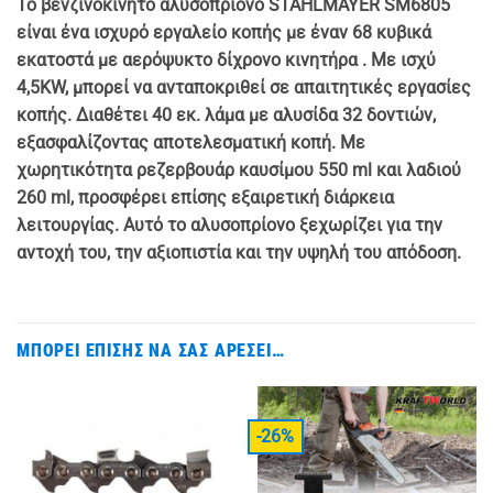
Το βενζινοκίνητο αλυσοπρίονο STAHLMAYER SM6805
είναι ένα ισχυρό εργαλείο κοπής με έναν 68 κυβικά
εκατοστά με αερόψυκτο δίχρονο κινητήρα . Με ισχύ
4,5KW, μπορεί να ανταποκριθεί σε απαιτητικές εργασίες
κοπής. Διαθέτει 40 εκ. λάμα με αλυσίδα 32 δοντιών,
εξασφαλίζοντας αποτελεσματική κοπή. Με
χωρητικότητα ρεζερβουάρ καυσίμου 550 ml και λαδιού
260 ml, προσφέρει επίσης εξαιρετική διάρκεια
λειτουργίας. Αυτό το αλυσοπρίονο ξεχωρίζει για την
αντοχή του, την αξιοπιστία και την υψηλή του απόδοση.
ΜΠΟΡΕΊ ΕΠΊΣΗΣ ΝΑ ΣΑΣ ΑΡΈΣΕΙ…
-26%