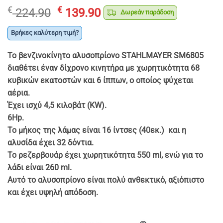
Original
Η
€
€
224.90
139.90
Δωρεάν παράδοση
price
τρέχουσα
was:
τιμή
Βρήκες καλύτερη τιμή?
€ 224.90.
είναι:
Το βενζινοκίνητο αλυσοπρίονο STAHLMAYER SM6805
€ 139.90.
διαθέτει έναν δίχρονο κινητήρα με χωρητικότητα 68
κυβικών εκατοστών και 6 ίππων, ο οποίος ψύχεται
αέρια.
Έχει ισχύ 4,5 κιλοβάτ (KW).
6Hp.
Το μήκος της λάμας είναι 16 ίντσες (40εκ.) και η
αλυσίδα έχει 32 δόντια.
Το ρεζερβουάρ έχει χωρητικότητα 550 ml, ενώ για το
λάδι είναι 260 ml.
Αυτό το αλυσοπρίονο είναι πολύ ανθεκτικό, αξιόπιστο
και έχει υψηλή απόδοση.