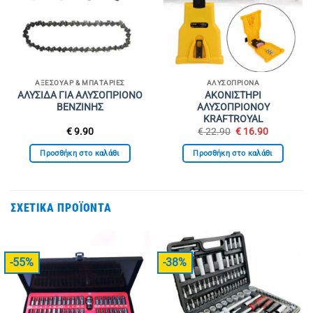
ΑΞΕΣΟΥΆΡ & ΜΠΑΤΑΡΊΕΣ
ΑΛΥΣΟΠΡΊΟΝΑ
ΑΛΥΣΙΔΑ ΓΙΑ ΑΛΥΣΟΠΡΙΟΝΟ
ΑΚΟΝΙΣΤΗΡΙ
ΒΕΝΖΙΝΗΣ
ΑΛΥΣΟΠΡΙΟΝΟΥ
KRAFTROYAL
Original
Η
€
9.90
€
22.90
€
16.90
price
τρέχουσα
was:
τιμή
Προσθήκη στο καλάθι
Προσθήκη στο καλάθι
€ 22.90.
είναι:
€ 16.90.
ΣΧΕΤΙΚΆ ΠΡΟΪΌΝΤΑ
-55%
-38%