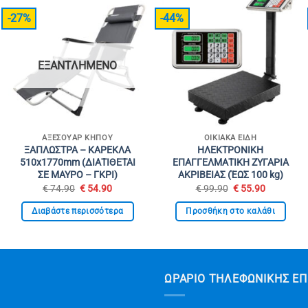
-27%
-44%
ΕΞΑΝΤΛΗΜΈΝΟ
ΑΞΕΣΟΥΆΡ ΚΉΠΟΥ
ΟΙΚΙΑΚΑ ΕΙΔΗ
ΞΑΠΛΩΣΤΡΑ – ΚΑΡΕΚΛΑ
ΗΛΕΚΤΡΟΝΙΚΗ
510x1770mm (ΔΙΑΤΙΘΕΤΑΙ
ΕΠΑΓΓΕΛΜΑΤΙΚΗ ΖΥΓΑΡΙΑ
ΣΕ ΜΑΥΡΟ – ΓΚΡΙ)
ΑΚΡΙΒΕΙΑΣ (ΈΩΣ 100 kg)
Original
Η
Original
Η
€
74.90
€
54.90
€
99.90
€
55.90
α
price
τρέχουσα
price
τρέχουσα
was:
τιμή
was:
τιμή
Διαβάστε περισσότερα
Προσθήκη στο καλάθι
€ 74.90.
είναι:
€ 99.90.
είναι:
€ 54.90.
€ 55.90.
ΩΡΆΡΙΟ ΤΗΛΕΦΩΝΙΚΉΣ ΕΠ