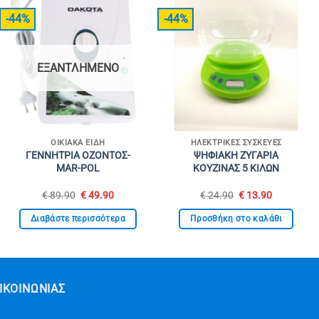
-44%
-44%
ΕΞΑΝΤΛΗΜΈΝΟ
ΟΙΚΙΑΚΑ ΕΙΔΗ
ΗΛΕΚΤΡΙΚΈΣ ΣΥΣΚΕΥΈΣ
ΓΕΝΝΗΤΡΙΑ ΟΖΟΝΤΟΣ-
ΨΗΦΙΑΚΗ ΖΥΓΑΡΙΑ
MAR-POL
ΚΟΥΖΙΝΑΣ 5 ΚΙΛΩΝ
Original
Η
Original
Η
€
89.90
€
49.90
€
24.90
€
13.90
price
τρέχουσα
price
τρέχουσα
was:
τιμή
was:
τιμή
Διαβάστε περισσότερα
Προσθήκη στο καλάθι
€ 89.90.
είναι:
€ 24.90.
είναι:
€ 49.90.
€ 13.90.
ΙΚΟΙΝΩΝΊΑΣ