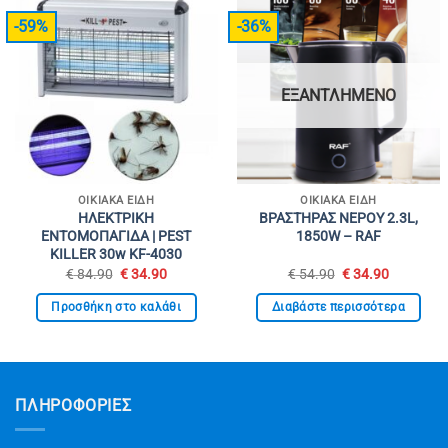
-59%
-36%
ΕΞΑΝΤΛΗΜΈΝΟ
ΟΙΚΙΑΚΑ ΕΙΔΗ
ΟΙΚΙΑΚΑ ΕΙΔΗ
ΗΛΕΚΤΡΙΚΗ
ΒΡΑΣΤΗΡΑΣ ΝΕΡΟΥ 2.3L,
ΕΝΤΟΜΟΠΑΓΙΔΑ | PEST
1850W – RAF
KILLER 30w KF-4030
Original
Η
Original
Η
€
84.90
€
34.90
€
54.90
€
34.90
price
τρέχουσα
price
τρέχουσ
was:
τιμή
was:
τιμή
Προσθήκη στο καλάθι
Διαβάστε περισσότερα
€ 84.90.
είναι:
€ 54.90.
είναι:
€ 34.90.
€ 34.90.
ΠΛΗΡΟΦΟΡΙΕΣ