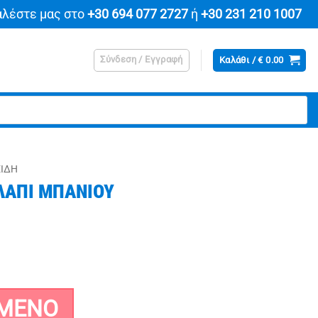
αλέστε μας στο
+30 694 077 2727
ή
+30 231 210 1007
Σύνδεση / Εγγραφή
Καλάθι /
€
0.00
ΕΙΔΗ
ΛΑΠΙ ΜΠΑΝΙΟΥ
χουσα
ή
ι:
ΜΈΝΟ
.90.