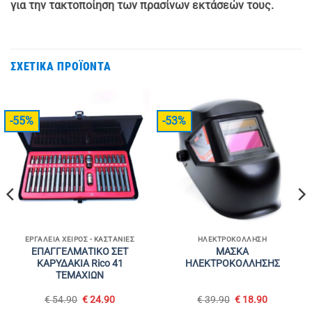
για την τακτοποίηση των πρασίνων εκτάσεών τους.
ΣΧΕΤΙΚΆ ΠΡΟΪΌΝΤΑ
-55%
-53%
ΕΡΓΑΛΕΊΑ ΧΕΙΡΌΣ - ΚΑΣΤΆΝΙΕΣ
ΗΛΕΚΤΡΟΚΌΛΛΗΣΗ
ΕΠΑΓΓΕΛΜΑΤΙΚΟ ΣΕΤ
ΜΑΣΚΑ
ΚΑΡΥΔΑΚΙΑ Rico 41
ΗΛΕΚΤΡΟΚΟΛΛΗΣΗΣ
ΤΕΜΑΧΙΩΝ
Original
Η
Original
Η
€
54.90
€
24.90
€
39.90
€
18.90
υσα
price
τρέχουσα
price
τρέχουσα