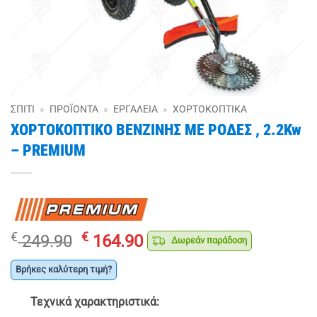
ΣΠΊΤΙ
»
ΠΡΟΪΌΝΤΑ
»
ΕΡΓΑΛΕΊΑ
»
ΧΟΡΤΟΚΟΠΤΙΚΆ
ΧΟΡΤΟΚΟΠΤΙΚΟ ΒΕΝΖΙΝΗΣ ΜΕ ΡΟΔΕΣ , 2.2Kw
– PRЕMIUM
Original
Η
€
€
249.90
164.90
Δωρεάν παράδοση
price
τρέχουσα
was:
τιμή
Βρήκες καλύτερη τιμή?
€ 249.90.
είναι:
Τεχνικά χαρακτηριστικά:
€ 164.90.