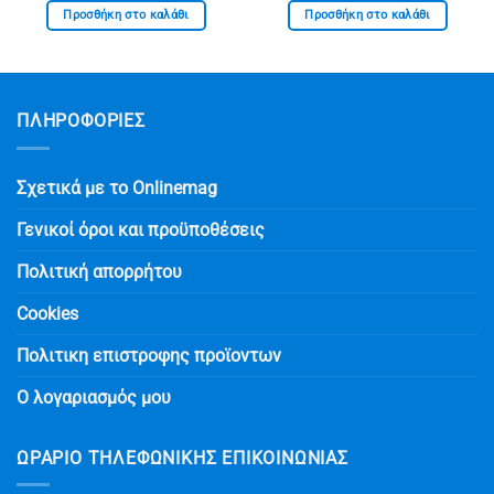
was:
τιμή
was:
τιμή
Προσθήκη στο καλάθι
Προσθήκη στο καλάθι
€ 54.90.
είναι:
€ 39.90.
είναι:
0.
€ 24.90.
€ 18.90.
ΠΛΗΡΟΦΟΡΙΕΣ
Σχετικά με το Onlinemag
Γενικοί όροι και προϋποθέσεις
Πολιτική απορρήτου
Cookies
Πολιτικη επιστροφης προϊοντων
Ο λογαριασμός μου
ΩΡΆΡΙΟ ΤΗΛΕΦΩΝΙΚΉΣ ΕΠΙΚΟΙΝΩΝΊΑΣ