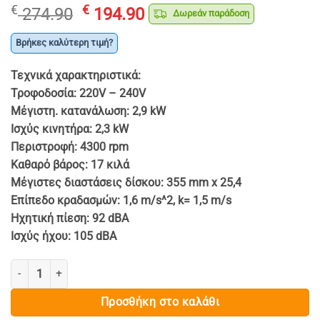
Original
Η
€
€
274.90
194.90
Δωρεάν παράδοση
price
τρέχουσα
was:
τιμή
Βρήκες καλύτερη τιμή?
€ 274.90.
είναι:
Τεχνικά χαρακτηριστικά:
€ 194.90.
Τροφοδοσία: 220V – 240V
Μέγιστη. κατανάλωση: 2,9 kW
Ισχύς κινητήρα: 2,3 kW
Περιστροφή: 4300 rpm
Καθαρό βάρος: 17 κιλά
Μέγιστες διαστάσεις δίσκου: 355 mm x 25,4
Επίπεδο κραδασμών: 1,6 m/s^2, k= 1,5 m/s
Ηχητική πίεση: 92 dBA
Ισχύς ήχου: 105 dBA
ΔΙΣΚΟΠΡΙΟΝΟ ΓΙΑ ΜΕΤΑΛΛΟ Φ355 2.3kw - MAR-POL ποσότητα
Προσθήκη στο καλάθι