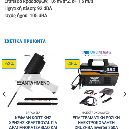
Επίπεδο κραδασμών: 1,6 m/s^2, k= 1,5 m/s
Ηχητική πίεση: 92 dBA
Ισχύς ήχου: 105 dBA
ΣΧΕΤΙΚΆ ΠΡΟΪΌΝΤΑ
-63%
-45%
ΕΞΑΝΤΛΗΜΈΝΟ
ΕΡΓΑΛΕΊΑ
ΗΛΕΚΤΡΟΚΌΛΛΗΣΗ
ΚΕΦΑΛΗ ΚΟΠΤΙΚΗΣ
ΕΠΑΓΓΕΛΜΑΤΙΚΗ ΡΩΣΙΚΗ
ΧΡΗΣΗΣ KRAFTROYAL ΓΙΑ
ΗΛΕΚΤΡΟΚΟΛΛΗΣΗ
ΔΡΑΠΑΝΟΚΑΤΣΑΒΙΔΟ ΚΑΙ
DRUZHBA Inverter 350Α