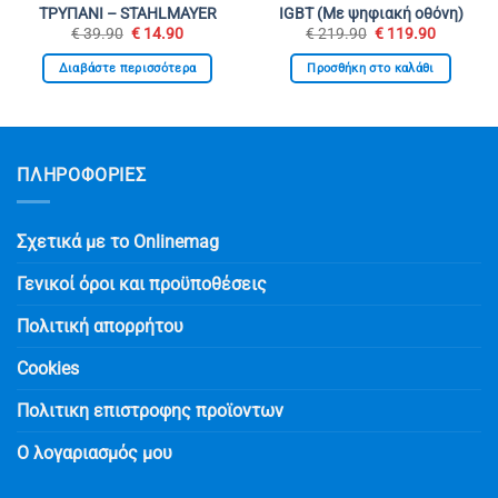
ΤΡΥΠΑΝΙ – STAHLMAYER
IGBT (Με ψηφιακή οθόνη)
Original
Η
Original
Η
€
39.90
€
14.90
€
219.90
€
119.90
σα
price
τρέχουσα
price
τρέχουσ
was:
τιμή
was:
τιμή
Διαβάστε περισσότερα
Προσθήκη στο καλάθι
€ 39.90.
είναι:
€ 219.90.
είναι:
.
€ 14.90.
€ 119.90
ΠΛΗΡΟΦΟΡΙΕΣ
Σχετικά με το Onlinemag
Γενικοί όροι και προϋποθέσεις
Πολιτική απορρήτου
Cookies
Πολιτικη επιστροφης προϊοντων
Ο λογαριασμός μου