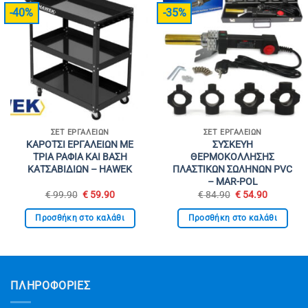
-40%
-35%
ΣΕΤ ΕΡΓΑΛΕΊΩΝ
ΣΕΤ ΕΡΓΑΛΕΊΩΝ
ΚΑΡΟΤΣΙ ΕΡΓΑΛΕΙΩΝ ΜΕ
ΣΥΣΚΕΥΗ
ΤΡΙΑ ΡΑΦΙΑ ΚΑΙ ΒΑΣΗ
ΘΕΡΜΟΚΟΛΛΗΣΗΣ
ΚΑΤΣΑΒΙΔΙΩΝ – HAWEK
ΠΛΑΣΤΙΚΩΝ ΣΩΛΗΝΩΝ PVC
– MAR-POL
Original
Η
Original
Η
€
99.90
€
59.90
€
84.90
€
54.90
price
τρέχουσα
price
τρέχουσ
was:
τιμή
was:
τιμή
Προσθήκη στο καλάθι
Προσθήκη στο καλάθι
€ 99.90.
είναι:
€ 84.90.
είναι:
€ 59.90.
€ 54.90.
ΠΛΗΡΟΦΟΡΙΕΣ