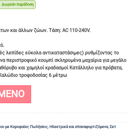
Δωρεάν παράδοση
έχουσα
μή
αι:
ων και άλλων ζώων. Τάση: AC 110-240V.
9.90.
ό.
ές λεπίδες εύκολα αντικαταστάσιμες) ρυθμίζοντας το
να περιστροφικό κουμπί σκληρυμένα μαχαίρια για μεγάλο
αθόρυβο και χαμηλοί κραδασμοί Κατάλληλο για πρόβατα,
 Καλώδιο τροφοδοσίας 6 μέτρω
ΜΈΝΟ
που με Κορυφαίες Πωλήσεις
,
Ηλεκτρικά και επαναφορτιζόμενα
,
Σετ