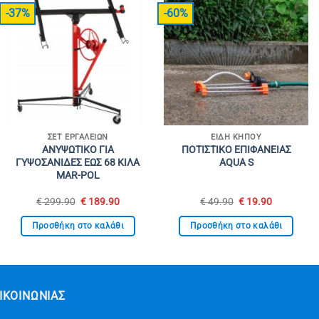
-37%
-60%
ΣΕΤ ΕΡΓΑΛΕΊΩΝ
ΕΊΔΗ ΚΉΠΟΥ
ΑΝΥΨΩΤΙΚΟ ΓΙΑ
ΠΟΤΙΣΤΙΚΟ ΕΠΙΦΑΝΕΙΑΣ
ΓΥΨΟΣΑΝΙΔΕΣ ΕΩΣ 68 ΚΙΛΑ
AQUA S
MAR-POL
Original
Η
Original
Η
€
299.90
€
189.90
€
49.90
€
19.90
price
τρέχουσα
price
τρέχουσα
was:
τιμή
was:
τιμή
Προσθήκη στο καλάθι
Προσθήκη στο καλάθι
€ 299.90.
είναι:
€ 49.90.
είναι:
€ 189.90.
€ 19.90.
ΙΚΟΙΝΩΝΊΑΣ