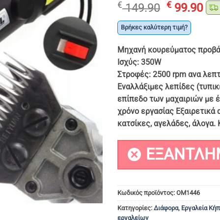
Original
Η
€
€
149.90
99.90
price
τρ
was:
τι
Βρήκες καλύτερη τιμή?
€ 149.90.
είν
Μηχανή κουρεύματος προβάτ
€ 9
Ισχύς: 350W
Στροφές: 2500 rpm ανα λεπτ
Εναλλάξιμες λεπίδες (τυπικ
επίπεδο των μαχαιριών με έ
χρόνο εργασίας Εξαιρετικά 
κατσίκες, αγελάδες, άλογα.
ΕΞΑΝΤΛΗ
Κωδικός προϊόντος:
OM1446
Κατηγορίες:
Διάφορα
,
Εργαλεία Κή
εργαλείων