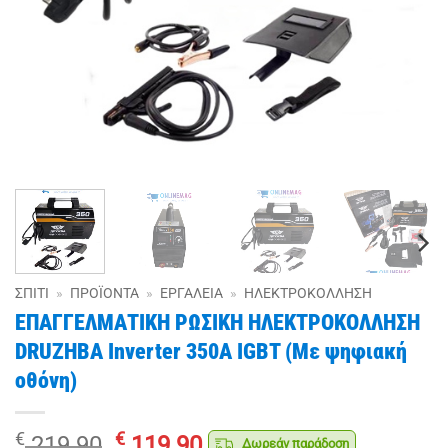
ΣΠΊΤΙ
»
ΠΡΟΪΌΝΤΑ
»
ΕΡΓΑΛΕΊΑ
»
ΗΛΕΚΤΡΟΚΌΛΛΗΣΗ
ΕΠΑΓΓΕΛΜΑΤΙΚΗ ΡΩΣΙΚΗ ΗΛΕΚΤΡΟΚΟΛΛΗΣΗ
DRUZHBA Inverter 350Α IGBT (Με ψηφιακή
οθόνη)
Original
Η
€
€
219.90
119.90
Δωρεάν παράδοση