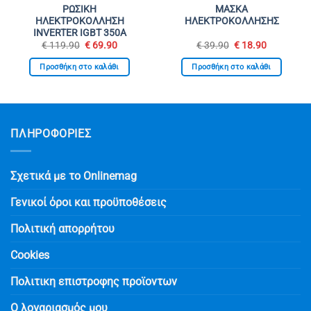
ΡΩΣΙΚΗ
ΜΑΣΚΑ
ΗΛΕΚΤΡΟΚΟΛΛΗΣΗ
ΗΛΕΚΤΡΟΚΟΛΛΗΣΗΣ
INVERTER IGBT 350A
Original
Η
Original
Η
€
119.90
€
69.90
€
39.90
€
18.90
σα
price
τρέχουσα
price
τρέχουσα
was:
τιμή
was:
τιμή
Προσθήκη στο καλάθι
Προσθήκη στο καλάθι
€ 119.90.
είναι:
€ 39.90.
είναι:
€ 69.90.
€ 18.90.
ΠΛΗΡΟΦΟΡΙΕΣ
Σχετικά με το Onlinemag
Γενικοί όροι και προϋποθέσεις
Πολιτική απορρήτου
Cookies
Πολιτικη επιστροφης προϊοντων
Ο λογαριασμός μου