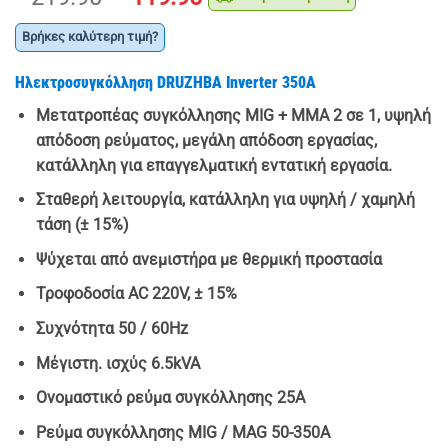
price
τρέχουσα
was:
τιμή
Βρήκες καλύτερη τιμή?
€ 219.90.
είναι:
Ηλεκτροσυγκόλληση DRUZHBA Inverter 350Α
€ 119.90.
Μετατροπέας συγκόλλησης MIG + MMA 2 σε 1, υψηλή
απόδοση ρεύματος, μεγάλη απόδοση εργασίας,
κατάλληλη για επαγγελματική εντατική εργασία.
Σταθερή λειτουργία, κατάλληλη για υψηλή / χαμηλή
τάση (± 15%)
Ψύχεται από ανεμιστήρα με θερμική προστασία
Τροφοδοσία AC 220V, ± 15%
Συχνότητα 50 / 60Hz
Μέγιστη. ισχύς 6.5kVA
Ονομαστικό ρεύμα συγκόλλησης 25Α
Ρεύμα συγκόλλησης MIG / MAG 50-350A