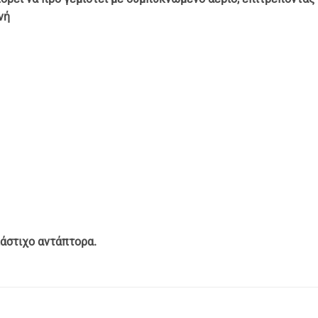
νή
άστιχο αντάπτορα.