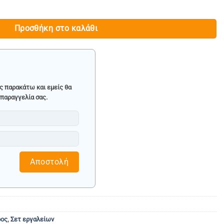
ΑΕΡΩΣΗΣ ΦΡΕΝΩΝ-ΣΥΜΠΛΕΚΤΗ - KRAFTWELLE ποσότητα
154.90.
Προσθήκη στο καλάθι
ς παρακάτω και εμείς θα
παραγγελία σας.
Αποστολή
ρος
,
Σετ εργαλείων