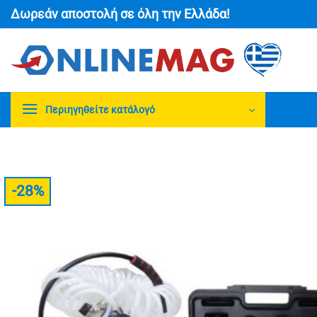
Μετάβαση
Δωρεάν αποστολή σε όλη την Ελλάδα!
στο
περιεχόμενο
Περιηγηθείτε κατάλογό
-28%