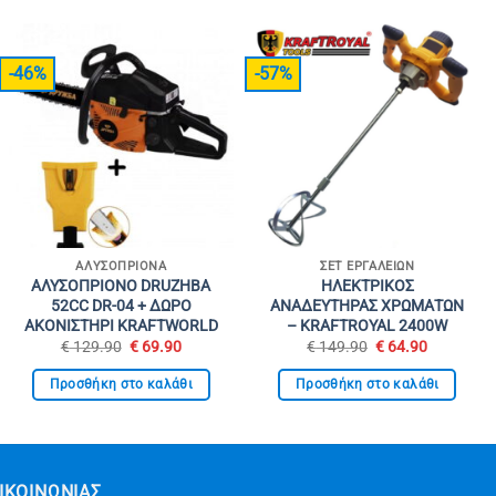
-46%
-57%
ΑΛΥΣΟΠΡΊΟΝΑ
ΣΕΤ ΕΡΓΑΛΕΊΩΝ
ΑΛΥΣΟΠΡΙΟΝΟ DRUZHBA
ΗΛΕΚΤΡΙΚΟΣ
52CC DR-04 + ΔΩΡΟ
ΑΝΑΔΕΥΤΗΡΑΣ ΧΡΩΜΑΤΩΝ
ΑΚΟΝΙΣΤΗΡΙ KRAFTWORLD
– KRAFTROYAL 2400W
Original
Η
Original
Η
€
129.90
€
69.90
€
149.90
€
64.90
α
price
τρέχουσα
price
τρέχουσ
was:
τιμή
was:
τιμή
Προσθήκη στο καλάθι
Προσθήκη στο καλάθι
€ 129.90.
είναι:
€ 149.90.
είναι:
€ 69.90.
€ 64.90.
ΙΚΟΙΝΩΝΊΑΣ