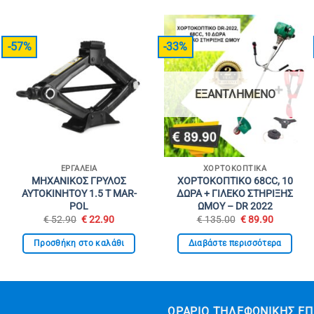
-57%
-33%
ΕΞΑΝΤΛΗΜΈΝΟ
ΕΡΓΑΛΕΊΑ
ΧΟΡΤΟΚΟΠΤΙΚΆ
ΜΗΧΑΝΙΚΟΣ ΓΡΥΛΟΣ
ΧΟΡΤΟΚΟΠΤΙΚΟ 68CC, 10
ΑΥΤΟΚΙΝΗΤΟΥ 1.5 T MAR-
ΔΩΡΑ + ΓΙΛΕΚΟ ΣΤΗΡΙΞΗΣ
POL
ΩΜΟΥ – DR 2022
Original
Η
Original
Η
€
52.90
€
22.90
€
135.00
€
89.90
α
price
τρέχουσα
price
τρέχουσ
was:
τιμή
was:
τιμή
Προσθήκη στο καλάθι
Διαβάστε περισσότερα
€ 52.90.
είναι:
€ 135.00.
είναι:
€ 22.90.
€ 89.90.
ΩΡΆΡΙΟ ΤΗΛΕΦΩΝΙΚΉΣ ΕΠ