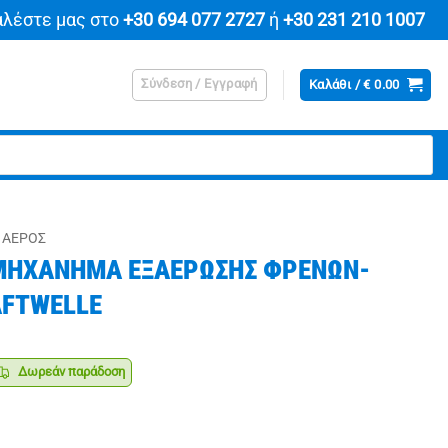
αλέστε μας στο
+30 694 077 2727
ή
+30 231 210 1007
Σύνδεση / Εγγραφή
Καλάθι /
€
0.00
 ΑΈΡΟΣ
ΜΗΧΑΝΗΜΑ ΕΞΑΕΡΩΣΗΣ ΦΡΕΝΩΝ-
AFTWELLE
Δωρεάν παράδοση
ρέχουσα
ιμή
ναι: