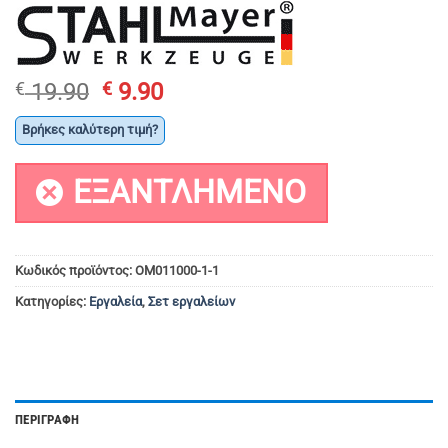
Original
Η
€
19.90
€
9.90
price
τρέχουσα
Βρήκες καλύτερη τιμή?
was:
τιμή
€ 19.90.
είναι:
ΕΞΑΝΤΛΗΜΈΝΟ
€ 9.90.
Κωδικός προϊόντος:
OM011000-1-1
Κατηγορίες:
Εργαλεία
,
Σετ εργαλείων
ΠΕΡΙΓΡΑΦΉ