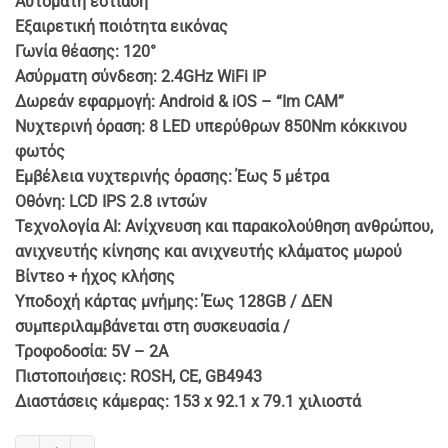
Αυτόματη εστίαση
Εξαιρετική ποιότητα εικόνας
Γωνία θέασης: 120°
Ασύρματη σύνδεση: 2.4GHz WiFi IP
Δωρεάν εφαρμογή: Android & iOS – “Im CAM”
Νυχτερινή όραση: 8 LED υπερύθρων 850Nm κόκκινου
φωτός
Εμβέλεια νυχτερινής όρασης: Έως 5 μέτρα
Οθόνη: LCD IPS 2.8 ιντσών
Τεχνολογία AI: Ανίχνευση και παρακολούθηση ανθρώπου,
ανιχνευτής κίνησης και ανιχνευτής κλάματος μωρού
Βίντεο + ήχος κλήσης
Υποδοχή κάρτας μνήμης: Έως 128GB / ΔΕΝ
συμπεριλαμβάνεται στη συσκευασία /
Τροφοδοσία: 5V – 2A
Πιστοποιήσεις: ROSH, CE, GB4943
Διαστάσεις κάμερας: 153 x 92.1 x 79.1 χιλιοστά
ΕΞΥΠΝΗ ΚΑΜΕΡΑ WiFi ΓΙΑ ΒΙΝΤΕΟΚΛΗΣΕΙΣ ΜΕ ΠΕΡΙΣΤΡΟΦΗ 350° π