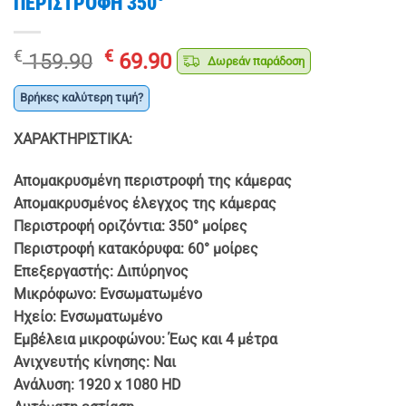
ΠΕΡΙΣΤΡΟΦΗ 350°
Original
Η
€
€
159.90
69.90
Δωρεάν παράδοση
price
τρέχουσα
was:
τιμή
Βρήκες καλύτερη τιμή?
€ 159.90.
είναι:
ΧΑΡΑΚΤΗΡΙΣΤΙΚΑ:
€ 69.90.
Απομακρυσμένη περιστροφή της κάμερας
Απομακρυσμένος έλεγχος της κάμερας
Περιστροφή οριζόντια: 350° μοίρες
Περιστροφή κατακόρυφα: 60° μοίρες
Επεξεργαστής: Διπύρηνος
Μικρόφωνο: Ενσωματωμένο
Ηχείο: Ενσωματωμένο
Εμβέλεια μικροφώνου: Έως και 4 μέτρα
Ανιχνευτής κίνησης: Ναι
Ανάλυση: 1920 x 1080 HD