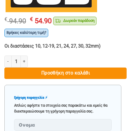
Original
Η
€
€
94.90
54.90
Δωρεάν παράδοση
price
τρέχουσα
was:
τιμή
Βρήκες καλύτερη τιμή?
€ 94.90.
είναι:
Οι διαστάσεις 10, 12-19, 21, 24, 27, 30, 32mm)
€ 54.90.
ΓΕΡΜΑΝΟΠΟΛΥΓΩΝΑ 14 ΤΕΜ. 10-32mm - JCB ποσότητα
Προσθήκη στο καλάθι
Γρήγορη παραγγελία ⚡
Απλώς αφήστε τα στοιχεία σας παρακάτω και εμείς θα
διεκπεραιώσουμε τη γρήγορη παραγγελία σας.