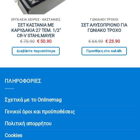
ΕΡΓΑΛΕΊΑ ΧΕΙΡΌΣ - ΚΑΣΤΆΝΙΕΣ
ΓΩΝΙΑΚΟΊ ΤΡΟΧΟΊ
ΣΕΤ ΚΑΣΤΑΝΙΑ ΜΕ
ΣΕΤ ΑΛΥΣΟΠΡΙΟΝΟ ΓΙΑ
ΚΑΡΥΔΑΚΙΑ 27 ΤΕΜ. 1/2″
ΓΩΝΙΑΚΟ ΤΡΟΧΟ
CR-V STAHLMAYER
Original
Η
Original
Η
€
70.90
€
50.90
€
64.90
€
23.90
σα
price
τρέχουσα
price
τρέχουσα
was:
τιμή
was:
τιμή
Διαβάστε περισσότερα
Προσθήκη στο καλάθι
€ 70.90.
είναι:
€ 64.90.
είναι:
€ 50.90.
€ 23.90.
ΠΛΗΡΟΦΟΡΙΕΣ
Σχετικά με το Onlinemag
Γενικοί όροι και προϋποθέσεις
Πολιτική απορρήτου
Cookies