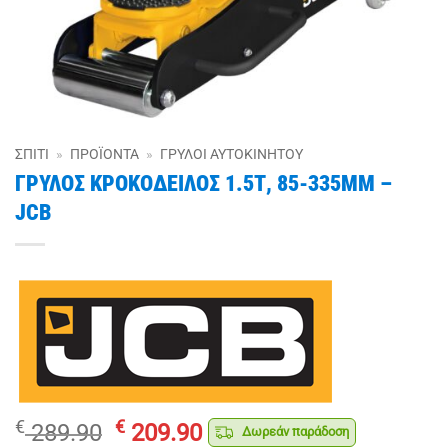
ΣΠΊΤΙ
»
ΠΡΟΪΌΝΤΑ
»
ΓΡΎΛΟΙ ΑΥΤΟΚΙΝΉΤΟΥ
ΓΡΥΛΟΣ ΚΡΟΚΟΔΕΙΛΟΣ 1.5Τ, 85-335ΜΜ –
JCB
Original
Η
€
€
289.90
209.90
Δωρεάν παράδοση