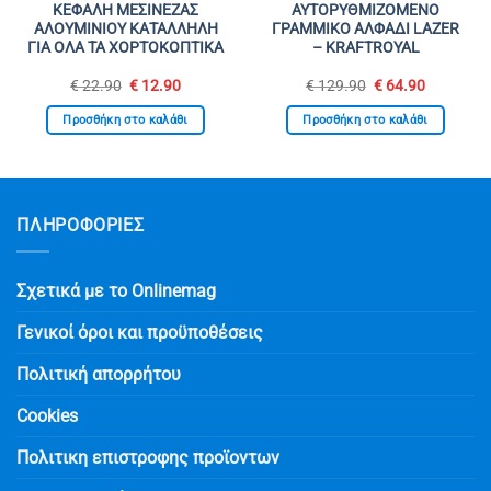
ΚΕΦΑΛΗ ΜΕΣΙΝΕΖΑΣ
ΑΥΤΟΡΥΘΜΙΖΟΜΕΝΟ
ΑΛΟΥΜΙΝΙΟΥ ΚΑΤΑΛΛΗΛΗ
ΓΡΑΜΜΙΚΟ ΑΛΦΑΔΙ LAZER
ΓΙΑ ΟΛΑ ΤΑ ΧΟΡΤΟΚΟΠΤΙΚΑ
– KRAFTROYAL
Original
Η
Original
Η
€
22.90
€
12.90
€
129.90
€
64.90
σα
price
τρέχουσα
price
τρέχουσ
was:
τιμή
was:
τιμή
Προσθήκη στο καλάθι
Προσθήκη στο καλάθι
€ 22.90.
είναι:
€ 129.90.
είναι:
.
€ 12.90.
€ 64.90.
ΠΛΗΡΟΦΟΡΙΕΣ
Σχετικά με το Onlinemag
Γενικοί όροι και προϋποθέσεις
Πολιτική απορρήτου
Cookies
Πολιτικη επιστροφης προϊοντων