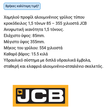
price
τρέχουσα
was:
τιμή
Βρήκες καλύτερη τιμή?
€ 289.90.
είναι:
Χαμηλού προφίλ αλουμινένιος γρύλος τύπου
€ 209.90.
κροκόδειλος 1,5 τόνων 85 – 355 χιλιοστά JCB
Ανυψωτική ικανότητα 1,5 τόνους.
Ελάχιστο ύψος: 85mm.
Μέγιστο ύψος 355mm.
Μήκος του γρύλου: 554 χιλιοστά
Καθαρό βάρος: 15.5 κιλά
Υδραυλικό σύστημα με διπλά υδραυλικά έμβολα,
σταθερή και ελαφριά αλουμινένιο-ατσαλένιο σκελετός.