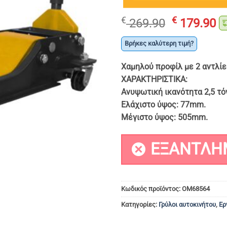
Original
Η
€
€
269.90
179.90
price
τ
was:
τ
Βρήκες καλύτερη τιμή?
€ 269.90.
εί
Χαμηλού προφίλ με 2 αντλίε
€ 
ΧΑΡΑΚΤΗΡΙΣΤΙΚΑ:
Ανυψωτική ικανότητα 2,5 τό
Ελάχιστο ύψος: 77mm.
Μέγιστο ύψος: 505mm.
ΕΞΑΝΤΛΗ
Κωδικός προϊόντος:
OM68564
Κατηγορίες:
Γρύλοι αυτοκινήτου
,
Ερ