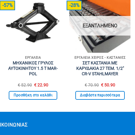
-57%
-28%
ΕΞΑΝΤΛΗΜΈΝΟ
ΕΡΓΑΛΕΊΑ
ΕΡΓΑΛΕΊΑ ΧΕΙΡΌΣ - ΚΑΣΤΆΝΙΕΣ
ΜΗΧΑΝΙΚΟΣ ΓΡΥΛΟΣ
ΣΕΤ ΚΑΣΤΑΝΙΑ ΜΕ
ΑΥΤΟΚΙΝΗΤΟΥ 1.5 T MAR-
ΚΑΡΥΔΑΚΙΑ 27 ΤΕΜ. 1/2″
POL
CR-V STAHLMAYER
Original
Η
Original
Η
€
52.90
€
22.90
€
70.90
€
50.90
price
τρέχουσα
price
τρέχουσα
was:
τιμή
was:
τιμή
Προσθήκη στο καλάθι
Διαβάστε περισσότερα
€ 52.90.
είναι:
€ 70.90.
είναι:
€ 22.90.
€ 50.90.
ΙΚΟΙΝΩΝΊΑΣ