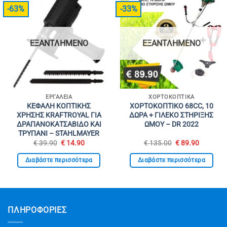
-63%
-33%
ΕΞΑΝΤΛΗΜΈΝΟ
ΕΞΑΝΤΛΗΜΈΝΟ
ΕΡΓΑΛΕΊΑ
ΧΟΡΤΟΚΟΠΤΙΚΆ
ΚΕΦΑΛΗ ΚΟΠΤΙΚΗΣ
ΧΟΡΤΟΚΟΠΤΙΚΟ 68CC, 10
ΧΡΗΣΗΣ KRAFTROYAL ΓΙΑ
ΔΩΡΑ + ΓΙΛΕΚΟ ΣΤΗΡΙΞΗΣ
ΔΡΑΠΑΝΟΚΑΤΣΑΒΙΔΟ ΚΑΙ
ΩΜΟΥ – DR 2022
ΤΡΥΠΑΝΙ – STAHLMAYER
Original
Η
Original
Η
€
39.90
€
14.90
€
135.00
€
89.90
price
τρέχουσα
price
τρέχουσ
was:
τιμή
was:
τιμή
Διαβάστε περισσότερα
Διαβάστε περισσότερα
€ 39.90.
είναι:
€ 135.00.
είναι:
€ 14.90.
€ 89.90.
ΠΛΗΡΟΦΟΡΙΕΣ