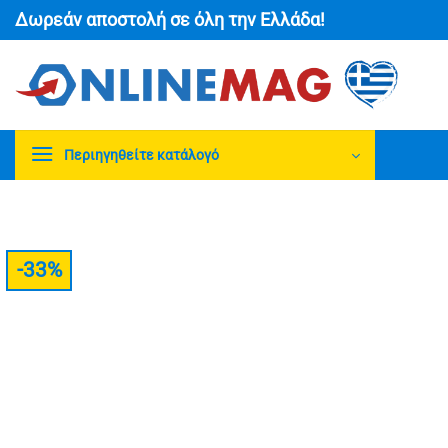
Μετάβαση
Δωρεάν αποστολή σε όλη την Ελλάδα!
στο
περιεχόμενο
Περιηγηθείτε κατάλογό
-33%