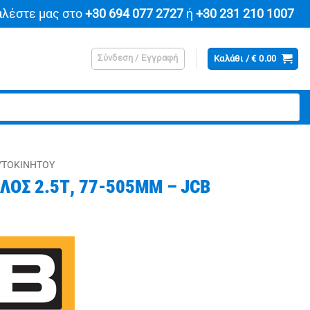
αλέστε μας στο
+30 694 077 2727
ή
+30 231 210 1007
Σύνδεση / Εγγραφή
Καλάθι /
€
0.00
ΥΤΟΚΙΝΉΤΟΥ
ΛΟΣ 2.5Τ, 77-505ΜΜ – JCB