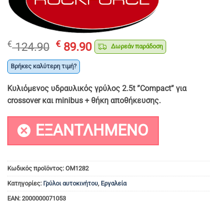
Original
Η
€
€
124.90
89.90
Δωρεάν παράδοση
price
τρέχουσα
was:
τιμή
Βρήκες καλύτερη τιμή?
€ 124.90.
είναι:
Κυλιόμενος υδραυλικός γρύλος 2.5t ”Compact” για
€ 89.90.
crossover και minibus + θήκη αποθήκευσης.
ΕΞΑΝΤΛΗΜΈΝΟ
Κωδικός προϊόντος:
OM1282
Κατηγορίες:
Γρύλοι αυτοκινήτου
,
Εργαλεία
EAN:
2000000071053