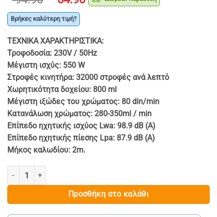
price
τρέχουσα
was:
τιμή
Βρήκες καλύτερη τιμή?
€ 94.90.
είναι:
ΤΕΧΝΙΚΑ ΧΑΡΑΚΤΗΡΙΣΤΙΚΑ:
€ 64.90.
Τροφοδοσία: 230V / 50Hz
Μέγιστη ισχύς: 550 W
Στροφές κινητήρα: 32000 στροφές ανά λεπτό
Χωρητικότητα δοχείου: 800 ml
Μέγιστη ιξώδες του χρώματος: 80 din/min
Κατανάλωση χρώματος: 280-350ml / min
Επίπεδο ηχητικής ισχύος Lwa: 98.9 dB (A)
Επίπεδο ηχητικής πίεσης Lpa: 87.9 dB (A)
Μήκος καλωδίου: 2m.
ΗΛΕΚΤΡΙΚΟ ΠΙΣΤΟΛΙ ΒΑΦΗΣ 550W - HAWEK ποσότητα
Προσθήκη στο καλάθι