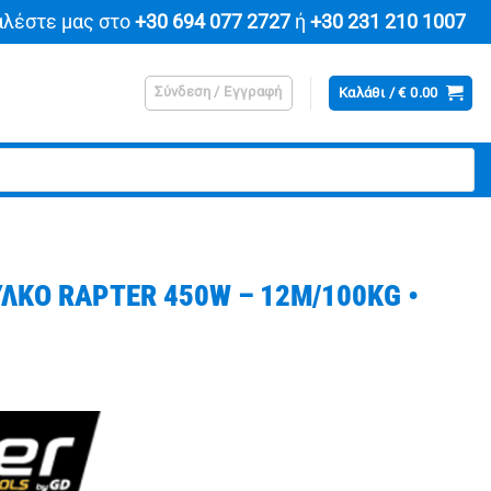
αλέστε μας στο
+30 694 077 2727
ή
+30 231 210 1007
Σύνδεση / Εγγραφή
Καλάθι /
€
0.00
ΛΚΟ RAPTER 450W – 12M/100KG •