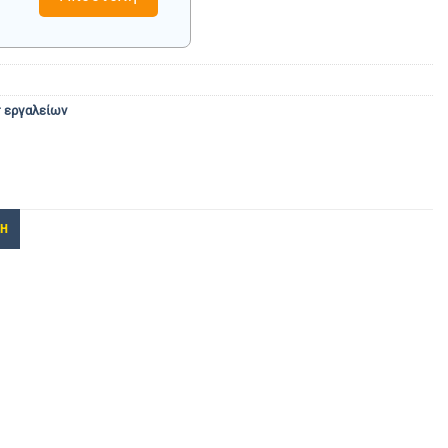
τ εργαλείων
ΚΗ