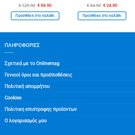
Original
Η
Original
Η
€
129.90
€
69.90
€
54.90
€
24.90
price
τρέχουσα
price
τρέχουσ
was:
τιμή
was:
τιμή
Προσθήκη στο καλάθι
Προσθήκη στο καλάθι
€ 129.90.
είναι:
€ 54.90.
είναι:
€ 69.90.
€ 24.90.
ΠΛΗΡΟΦΟΡΙΕΣ
Σχετικά με το Onlinemag
Γενικοί όροι και προϋποθέσεις
Πολιτική απορρήτου
Cookies
Πολιτικη επιστροφης προϊοντων
Ο λογαριασμός μου