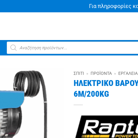
Για πληροφορίες κ
Products
search
ΣΠΊΤΙ
»
ΠΡΟΪΌΝΤΑ
»
ΕΡΓΑΛΕΊΑ
ΗΛΕΚΤΡΙΚΟ ΒΑΡΟΥ
6M/200KG