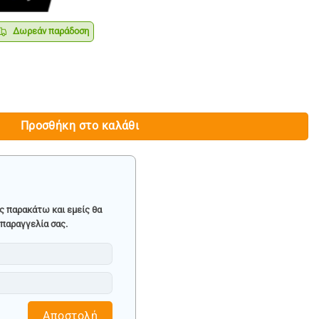
Δωρεάν παράδοση
ρέχουσα
ιμή
ναι:
50W – 12M/100KG • 6M/200KG ποσότητα
114.90.
Προσθήκη στο καλάθι
ς παρακάτω και εμείς θα
παραγγελία σας.
Αποστολή