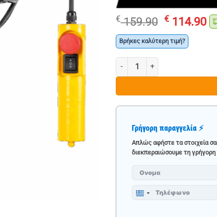
Original
Η
€
€
159.90
114.90
price
τ
was:
τ
Βρήκες καλύτερη τιμή?
€ 159.90.
εί
ΗΛΕΚΤΡΙΚΟ ΒΑΡΟΥΛΚΟ RAPTER 4
€ 
Γρήγορη παραγγελία ⚡
Απλώς αφήστε τα στοιχεία σα
διεκπεραιώσουμε τη γρήγορη 
Greece
+30