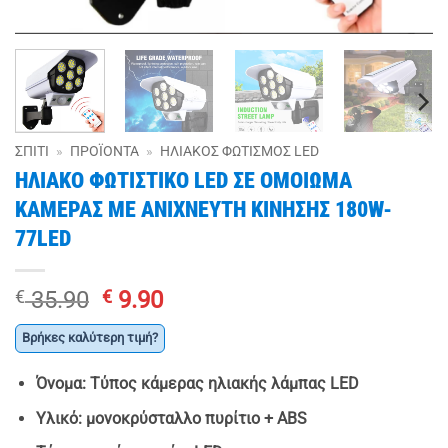
ΣΠΊΤΙ
»
ΠΡΟΪΌΝΤΑ
»
ΗΛΙΑΚΌΣ ΦΩΤΙΣΜΌΣ LED
ΗΛΙΑΚΟ ΦΩΤΙΣΤΙΚΟ LED ΣΕ ΟΜΟΙΩΜΑ
ΚΑΜΕΡΑΣ ΜΕ ΑΝΙΧΝΕΥΤΗ ΚΙΝΗΣΗΣ 180W-
77LED
Original
Η
€
35.90
€
9.90
price
τρέχουσα
Βρήκες καλύτερη τιμή?
was:
τιμή
€ 35.90.
είναι:
Όνομα: Τύπος κάμερας ηλιακής λάμπας LED
€ 9.90.
Υλικό: μονοκρύσταλλο πυρίτιο + ABS