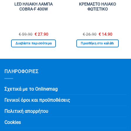
LED ΗΛΙΑΚΗ ΛΑΜΠΑ
ΚΡΕΜΑΣΤΟ ΗΛΙΑΚΟ
COBRA-F 400W
ΦΩΤΙΣΤΙΚΟ
Original
Η
Original
Η
€
59.90
€
27.90
€
26.90
€
14.90
σα
price
τρέχουσα
price
τρέχουσα
was:
τιμή
was:
τιμή
Διαβάστε περισσότερα
Προσθήκη στο καλάθι
€ 59.90.
είναι:
€ 26.90.
είναι:
.
€ 27.90.
€ 14.90.
ΠΛΗΡΟΦΟΡΙΕΣ
Σχετικά με το Onlinemag
Γενικοί όροι και προϋποθέσεις
Πολιτική απορρήτου
Cookies