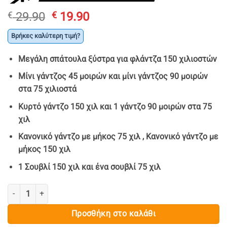
Original
Η
€
29.90
€
19.90
price
τρέχουσα
Βρήκες καλύτερη τιμή?
was:
τιμή
€ 29.90.
είναι:
Μεγάλη σπάτουλα ξύστρα για φλάντζα 150 χιλιοστών
€ 19.90.
Μίνι γάντζος 45 μοιρών και μίνι γάντζος 90 μοιρών
στα 75 χιλιοστά
Κυρτό γάντζο 150 χιλ και 1 γάντζο 90 μοιρών στα 75
χιλ
Κανονικό γάντζο με μήκος 75 χιλ , Κανονικό γάντζο με
μήκος 150 χιλ
1 Σουβλί 150 χιλ και ένα σουβλί 75 χιλ
ΚΑΤΣΑΒΙΔΙΑ ΓΑΝΤΖΟΙ 9 ΤΕΜΑΧΙΩΝ - MAR-POL ποσότητα
Προσθήκη στο καλάθι