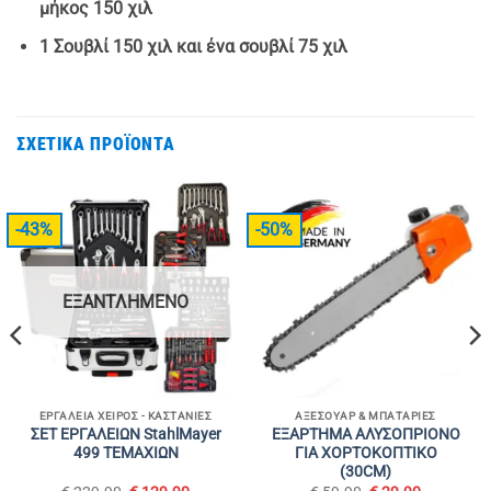
μήκος 150 χιλ
1 Σουβλί 150 χιλ και ένα σουβλί 75 χιλ
ΣΧΕΤΙΚΆ ΠΡΟΪΌΝΤΑ
-43%
-50%
ΕΞΑΝΤΛΗΜΈΝΟ
ΕΡΓΑΛΕΊΑ ΧΕΙΡΌΣ - ΚΑΣΤΆΝΙΕΣ
ΑΞΕΣΟΥΆΡ & ΜΠΑΤΑΡΊΕΣ
ΣΕΤ ΕΡΓΑΛΕΙΩΝ StahlMayer
ΕΞΑΡΤΗΜΑ ΑΛΥΣΟΠΡΙΟΝΟ
499 ΤΕΜΑΧΙΩΝ
ΓΙΑ ΧΟΡΤΟΚΟΠΤΙΚΟ
(30CM)
Original
Η
Original
Η