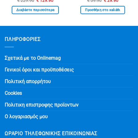
€
229.90
€
129.90
€
59.90
€
29.90
σα
price
τρέχουσα
price
τρέχουσα
was:
τιμή
was:
τιμή
Διαβάστε περισσότερα
Προσθήκη στο καλάθι
€ 229.90.
είναι:
€ 59.90.
είναι:
€ 129.90.
€ 29.90.
ΠΛΗΡΟΦΟΡΙΕΣ
Σχετικά με το Onlinemag
Γενικοί όροι και προϋποθέσεις
Πολιτική απορρήτου
Cookies
Πολιτικη επιστροφης προϊοντων
Ο λογαριασμός μου
ΩΡΆΡΙΟ ΤΗΛΕΦΩΝΙΚΉΣ ΕΠΙΚΟΙΝΩΝΊΑΣ