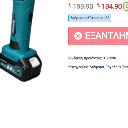
Original
Η
€
€
199.90
134.90
price
τ
was:
τ
Βρήκες καλύτερη τιμή?
€ 199.90.
εί
€ 
ΕΞΑΝΤΛΗ
Κωδικός προϊόντος:
ST-1290
Κατηγορίες:
Διάφορα
,
Εργαλεία
,
Σε