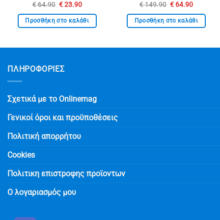
Original
Η
Original
Η
€
64.90
€
23.90
€
149.90
€
64.90
price
τρέχουσα
price
τρέχουσ
was:
τιμή
was:
τιμή
Προσθήκη στο καλάθι
Προσθήκη στο καλάθι
€ 64.90.
είναι:
€ 149.90.
είναι:
€ 23.90.
€ 64.90.
ΠΛΗΡΟΦΟΡΙΕΣ
Σχετικά με το Onlinemag
Γενικοί όροι και προϋποθέσεις
Πολιτική απορρήτου
Cookies
Πολιτικη επιστροφης προϊοντων
Ο λογαριασμός μου