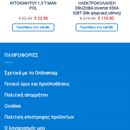
ΑΥΤΟΚΙΝΗΤΟΥ 1.5 T MAR-
ΗΛΕΚΤΡΟΚΟΛΛΗΣΗ
POL
DRUZHBA Inverter 350Α
IGBT (Με ψηφιακή οθόνη)
Original
Η
Original
Η
€
52.90
€
22.90
€
219.90
€
119.90
σα
price
τρέχουσα
price
τρέχουσ
was:
τιμή
was:
τιμή
Προσθήκη στο καλάθι
Προσθήκη στο καλάθι
€ 52.90.
είναι:
€ 219.90.
είναι:
€ 22.90.
€ 119.90
ΠΛΗΡΟΦΟΡΙΕΣ
Σχετικά με το Onlinemag
Γενικοί όροι και προϋποθέσεις
Πολιτική απορρήτου
Cookies
Πολιτικη επιστροφης προϊοντων
Ο λογαριασμός μου