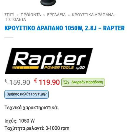
ΣΠΊΤΙ
»
ΠΡΟΪΌΝΤΑ
»
ΕΡΓΑΛΕΊΑ
»
ΚΡΟΥΣΤΙΚΆ ΔΡΆΠΑΝΑ -
ΠΙΣΤΟΛΈΤΑ
ΚΡΟΥΣΤΙΚΟ ΔΡΑΠΑΝΟ 1050W, 2.8J – RAPTER
Original
Η
€
€
159.90
119.90
Δωρεάν παράδοση
price
τρέχουσα
was:
τιμή
Βρήκες καλύτερη τιμή?
€ 159.90.
είναι:
Τεχνικά χαρακτηριστικά:
€ 119.90.
Ισχύς: 1050 W
Ταχύτητα ρελαντί: 0-1000 rpm