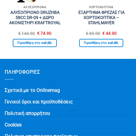
ΑΛΥΣΟΠΡΊΟΝΑ
ΧΟΡΤΟΚΟΠΤΙΚΆ
ΑΛΥΣΟΠΡΙΟΝΟ DRUZHBA
ΕΞΑΡΤΗΜΑ ΦΡΕΖΑΣ ΓΙΑ
58CC DR-09 + ΔΩΡΟ
ΧΟΡΤΟΚΟΠΤΙΚΑ –
ΑΚΟΝΙΣΤΗΡΙ KRAFTROYAL
STAHLMAYER
Original
Η
Original
Η
€
144.90
€
74.90
€
69.90
€
44.90
σα
price
τρέχουσα
price
τρέχουσα
was:
τιμή
was:
τιμή
Προσθήκη στο καλάθι
Προσθήκη στο καλάθι
€ 144.90.
είναι:
€ 69.90.
είναι:
.
€ 74.90.
€ 44.90.
ΠΛΗΡΟΦΟΡΙΕΣ
Σχετικά με το Onlinemag
Γενικοί όροι και προϋποθέσεις
Πολιτική απορρήτου
Cookies