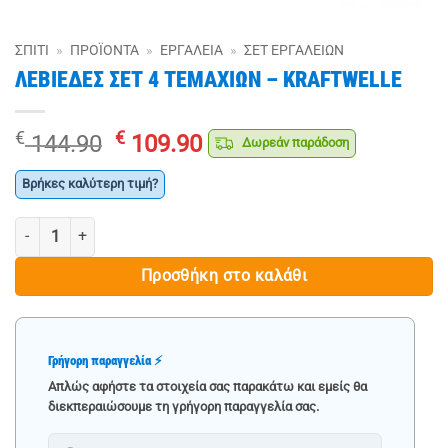
ΣΠΊΤΙ
»
ΠΡΟΪΌΝΤΑ
»
ΕΡΓΑΛΕΊΑ
»
ΣΕΤ ΕΡΓΑΛΕΊΩΝ
ΛΕΒΙΕΔΕΣ ΣΕΤ 4 ΤΕΜΑΧΙΩΝ – KRAFTWELLE
Original
Η
€
€
144.90
109.90
Δωρεάν παράδοση
price
τρέχουσα
was:
τιμή
Βρήκες καλύτερη τιμή?
€ 144.90.
είναι:
ΛΕΒΙΕΔΕΣ ΣΕΤ 4 ΤΕΜΑΧΙΩΝ - KRAFTWELLE ποσότητα
€ 109.90.
Προσθήκη στο καλάθι
Γρήγορη παραγγελία ⚡
Απλώς αφήστε τα στοιχεία σας παρακάτω και εμείς θα
διεκπεραιώσουμε τη γρήγορη παραγγελία σας.