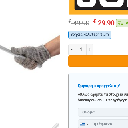
Original
Η
€
€
49.90
29.90
Δω
price
τρέ
was:
τιμ
Βρήκες καλύτερη τιμή?
€ 49.90.
είνα
ΜΑΚΡΙΑ ΚΑΣΤΑΝΙΑ ΜΕ ΣΠΑΣΤΗ Κ
€ 29
Γρήγορη παραγγελία ⚡
Απλώς αφήστε τα στοιχεία σα
διεκπεραιώσουμε τη γρήγορη 
Greece