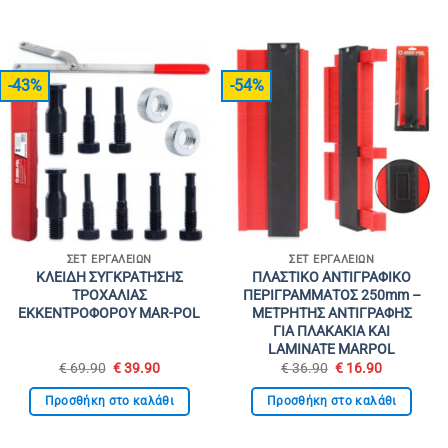
-43%
-54%
ΣΕΤ ΕΡΓΑΛΕΊΩΝ
ΣΕΤ ΕΡΓΑΛΕΊΩΝ
ΚΛΕΙΔΗ ΣΥΓΚΡΑΤΗΣΗΣ
ΠΛΑΣΤΙΚΟ ΑΝΤΙΓΡΑΦΙΚΟ
ΤΡΟΧΑΛΙΑΣ
ΠΕΡΙΓΡΑΜΜΑΤΟΣ 250mm –
ΕΚΚΕΝΤΡΟΦΟΡΟΥ MAR-POL
ΜΕΤΡΗΤΗΣ ΑΝΤΙΓΡΑΦΗΣ
ΓΙΑ ΠΛΑΚΑΚΙΑ ΚΑΙ
LAMINATE MARPOL
Original
Η
Original
Η
€
69.90
€
39.90
€
36.90
€
16.90
σα
price
τρέχουσα
price
τρέχουσα
was:
τιμή
was:
τιμή
Προσθήκη στο καλάθι
Προσθήκη στο καλάθι
€ 69.90.
είναι:
€ 36.90.
είναι:
0.
€ 39.90.
€ 16.90.