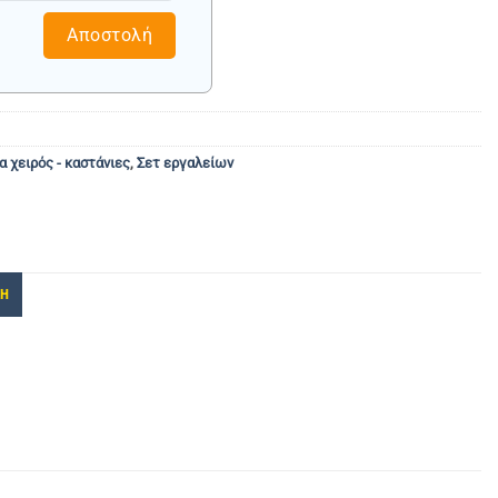
Αποστολή
α χειρός - καστάνιες
,
Σετ εργαλείων
ΚΗ