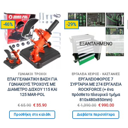
-46%
-29%
ΕΞΑΝΤΛΗΜΈΝΟ
ΓΩΝΙΑΚΟΊ ΤΡΟΧΟΊ
ΕΡΓΑΛΕΊΑ ΧΕΙΡΌΣ - ΚΑΣΤΆΝΙΕΣ
ΕΠΑΓΓΕΛΜΑΤΙΚΗ ΒΑΣΗ ΓΙΑ
ΕΡΓΑΛΕΙΟΦΟΡΟΣ 7
ΓΩΝΙΑΚΟΥΣ ΤΡΟΧΟΥΣ ΜΕ
ΣΥΡΤΑΡΙΑ ΜΕ 274 ΕΡΓΑΛΕΙΑ
ΔΙΑΜΕΤΡΟ ΔΙΣΚΟΥ 115 ΚΑΙ
ROCKFORCE (+ ένα
125 MAR-POL
πρόσθετο πλευρικό τμήμα
810х480х850mm)
Original
Η
Original
Η
€
65.90
€
35.90
€
1,390.00
€
990.00
α
price
τρέχουσα
price
τρέχου
was:
τιμή
was:
τιμή
Προσθήκη στο καλάθι
Διαβάστε περισσότερα
€ 65.90.
είναι:
€ 1,390.00.
είναι:
€ 35.90.
€ 990.0