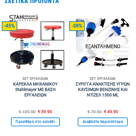
ΣΧΕΤΙΚΆ ΠΡΟΪΌΝΤΑ
-45%
-38%
ΕΞΑΝΤΛΗΜΈΝΟ
ΣΕΤ ΕΡΓΑΛΕΊΩΝ
ΣΕΤ ΕΡΓΑΛΕΊΩΝ
ΚΑΡΕΚΛΑ ΜΗΧΑΝΙΚΟΥ
ΣΥΡΙΓΓΑ ΑΝΑΚΤΙΣΗΣ ΥΓΡΩΝ
Stahlmayer ΜΕ ΒΑΣΗ
ΚΑΥΣΙΜΩΝ ΒΕΝΖΙΝΗΣ ΚΑΙ
ΕΡΓΑΛΕΙΩΝ
ΝΤΙΖΕΛ 1500 ML
Original
Η
Original
Η
€
109.90
€
59.90
€
79.90
€
49.90
price
τρέχουσα
price
τρέχουσ
was:
τιμή
was:
τιμή
Προσθήκη στο καλάθι
Διαβάστε περισσότερα
€ 109.90.
είναι:
€ 79.90.
είναι:
€ 59.90.
€ 49.90.