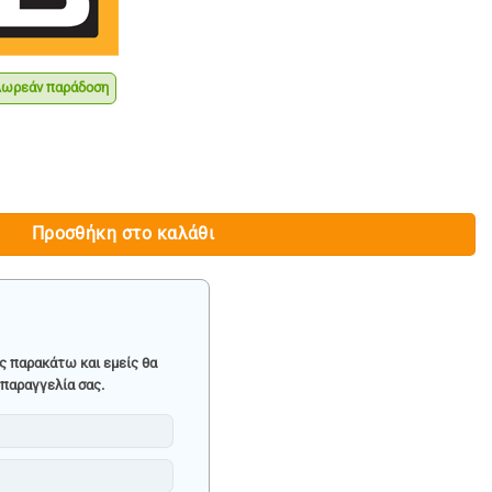
ρεάν παράδοση
χουσα
ή
ι:
ΕΦΑΛΗ 1/2" 750mm - JCB ποσότητα
.90.
Προσθήκη στο καλάθι
ς παρακάτω και εμείς θα
παραγγελία σας.