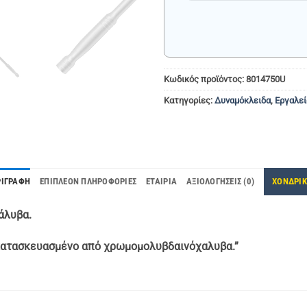
+30
Κωδικός προϊόντος:
8014750U
Κατηγορίες:
Δυναμόκλειδα
,
Εργαλεί
ΡΙΓΡΑΦΉ
ΕΠΙΠΛΈΟΝ ΠΛΗΡΟΦΟΡΊΕΣ
ΕΤΑΙΡΊΑ
ΑΞΙΟΛΟΓΉΣΕΙΣ (0)
ΧΟΝΔΡΙ
άλυβα.
, κατασκευασμένο από χρωμομολυβδαινόχαλυβα.”