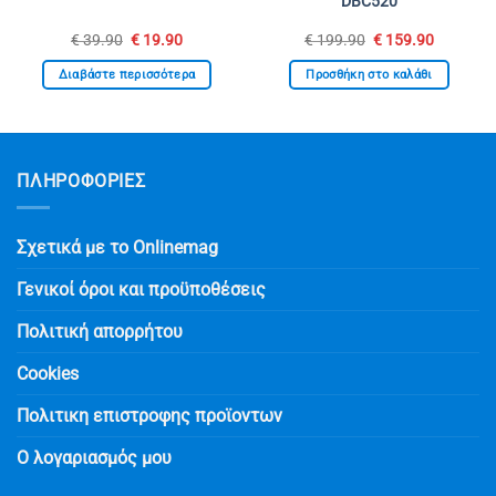
DBC520
Original
Η
Original
Η
€
39.90
€
19.90
€
199.90
€
159.90
υσα
price
τρέχουσα
price
τρέχουσ
was:
τιμή
was:
τιμή
Διαβάστε περισσότερα
Προσθήκη στο καλάθι
€ 39.90.
είναι:
€ 199.90.
είναι:
0.
€ 19.90.
€ 159.90
ΠΛΗΡΟΦΟΡΙΕΣ
Σχετικά με το Onlinemag
Γενικοί όροι και προϋποθέσεις
Πολιτική απορρήτου
Cookies
Πολιτικη επιστροφης προϊοντων
Ο λογαριασμός μου