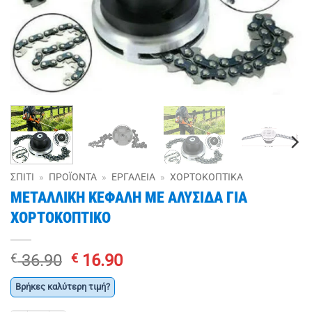
ΣΠΊΤΙ
»
ΠΡΟΪΌΝΤΑ
»
ΕΡΓΑΛΕΊΑ
»
ΧΟΡΤΟΚΟΠΤΙΚΆ
ΜΕΤΑΛΛΙΚΗ ΚΕΦΑΛΗ ΜΕ ΑΛΥΣΙΔΑ ΓΙΑ
ΧΟΡΤΟΚΟΠΤΙΚΟ
Original
Η
€
36.90
€
16.90
price
τρέχουσα
Βρήκες καλύτερη τιμή?
was:
τιμή
€ 36.90.
είναι: