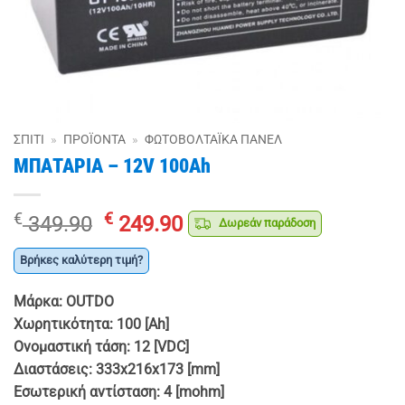
ΣΠΊΤΙ
»
ΠΡΟΪΌΝΤΑ
»
ΦΩΤΟΒΟΛΤΑΪΚΆ ΠΆΝΕΛ
ΜΠΑΤΑΡΙΑ – 12V 100Ah
Original
Η
€
€
349.90
249.90
Δωρεάν παράδοση
price
τρέχουσα
was:
τιμή
Βρήκες καλύτερη τιμή?
€ 349.90.
είναι:
Μάρκα: OUTDO
€ 249.90.
Χωρητικότητα: 100 [Ah]
Ονομαστική τάση: 12 [VDC]
Διαστάσεις: 333x216x173 [mm]
Εσωτερική αντίσταση: 4 [mohm]