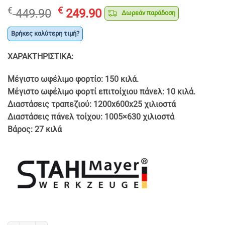
Original
Η
€
€
449.90
249.90
Δωρεάν παράδοση
price
τρέχουσα
was:
τιμή
Βρήκες καλύτερη τιμή?
€ 449.90.
είναι:
ΧΑΡΑΚΤΗΡΙΣΤΙΚΑ:
€ 249.90.
Μέγιστο ωφέλιμο φορτίο: 150 κιλά.
Μέγιστο ωφέλιμο φορτί επιτοίχιου πάνελ: 10 κιλά.
Διαστάσεις τραπεζιού: 1200x600x25 χιλιοστά
Διαστάσεις πάνελ τοίχου: 1005×630 χιλιοστά
Βάρος: 27 κιλά