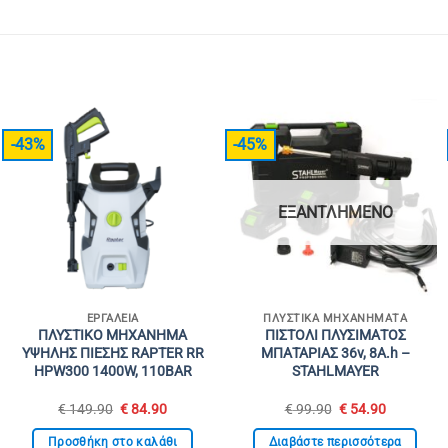
-43%
-45%
ΕΞΑΝΤΛΗΜΈΝΟ
ΕΡΓΑΛΕΊΑ
ΠΛΥΣΤΙΚΆ ΜΗΧΑΝΉΜΑΤΑ
ΠΛΥΣΤΙΚΟ ΜΗΧΑΝΗΜΑ
ΠΙΣΤΟΛΙ ΠΛΥΣΙΜΑΤΟΣ
ΥΨΗΛΗΣ ΠΙΕΣΗΣ RAPTER RR
ΜΠΑΤΑΡΙΑΣ 36v, 8A.h –
HPW300 1400W, 110BAR
STAHLMAYER
Original
Η
Original
Η
€
149.90
€
84.90
€
99.90
€
54.90
σα
price
τρέχουσα
price
τρέχουσα
was:
τιμή
was:
τιμή
Προσθήκη στο καλάθι
Διαβάστε περισσότερα