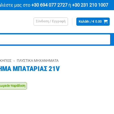
αλέστε μας στο
+30 694 077 2727
ή
+30 231 210 1007
Σύνδεση / Εγγραφή
Καλάθι /
€
0.00
Ι ΚΉΠΟΣ
»
ΠΛΥΣΤΙΚΆ ΜΗΧΑΝΉΜΑΤΑ
ΗΜΑ ΜΠΑΤΑΡΙΑΣ 21V
ρεάν παράδοση
χουσα
ή
ι:
Σ 21V ποσότητα
.90.