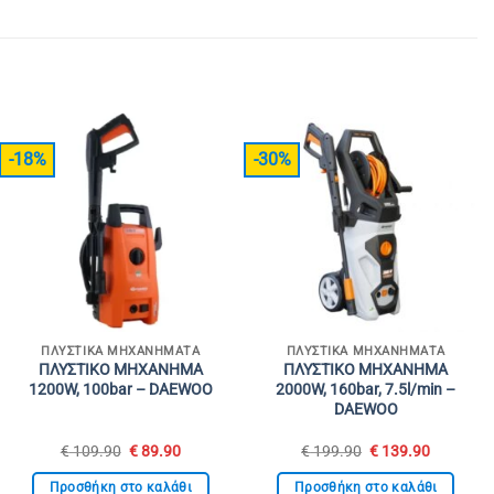
-18%
-30%
ΠΛΥΣΤΙΚΆ ΜΗΧΑΝΉΜΑΤΑ
ΠΛΥΣΤΙΚΆ ΜΗΧΑΝΉΜΑΤΑ
ΠΛΥΣΤΙΚΟ ΜΗΧΑΝΗΜΑ
ΠΛΥΣΤΙΚΟ ΜΗΧΑΝΗΜΑ
1200W, 100bar – DAEWOO
2000W, 160bar, 7.5l/min –
DAEWOO
Original
Η
Original
Η
€
109.90
€
89.90
€
199.90
€
139.90
price
τρέχουσα
price
τρέχουσ
was:
τιμή
was:
τιμή
Προσθήκη στο καλάθι
Προσθήκη στο καλάθι