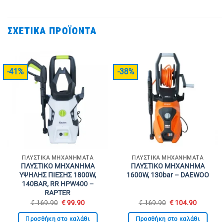
ΣΧΕΤΙΚΆ ΠΡΟΪΌΝΤΑ
-41%
-38%
ΠΛΥΣΤΙΚΆ ΜΗΧΑΝΉΜΑΤΑ
ΠΛΥΣΤΙΚΆ ΜΗΧΑΝΉΜΑΤΑ
ΠΛΥΣΤΙΚΟ ΜΗΧΑΝΗΜΑ
ΠΛΥΣΤΙΚΟ ΜΗΧΑΝΗΜΑ
ΥΨΗΛΗΣ ΠΙΕΣΗΣ 1800W,
1600W, 130bar – DAEWOO
140BAR, RR HPW400 –
RAPTER
Original
Η
Original
Η
€
169.90
€
99.90
€
169.90
€
104.90
price
τρέχουσα
price
τρέχου
was:
τιμή
was:
τιμή
Προσθήκη στο καλάθι
Προσθήκη στο καλάθι