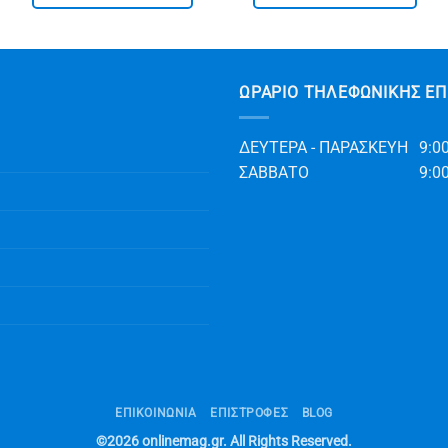
€ 149.90.
είναι:
€ 99.90.
είναι:
0.
€ 84.90.
€ 54.90.
ΩΡΆΡΙΟ ΤΗΛΕΦΩΝΙΚΉΣ ΕΠ
ΔΕΥΤΕΡΑ - ΠΑΡΑΣΚΕΥΗ
9:00
ΣΑΒΒΑΤΟ
9:00
ΕΠΙΚΟΙΝΩΝΊΑ
ΕΠΙΣΤΡΟΦΕΣ
BLOG
©2026
onlinemag.gr
. All Rights Reserved.