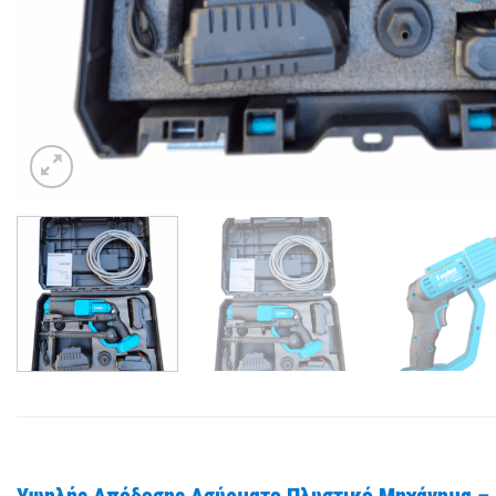
Υψηλής Απόδοσης Ασύρματο Πλυστικό Μηχάνημα – Ι