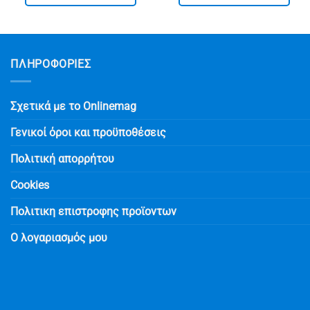
€ 169.90.
είναι:
€ 169.90.
είναι:
€ 99.90.
€ 104.9
ΠΛΗΡΟΦΟΡΙΕΣ
Σχετικά με το Onlinemag
Γενικοί όροι και προϋποθέσεις
Πολιτική απορρήτου
Cookies
Πολιτικη επιστροφης προϊοντων
Ο λογαριασμός μου