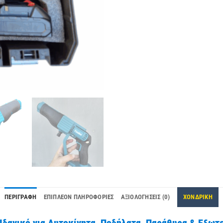
ΠΕΡΙΓΡΑΦΉ
ΕΠΙΠΛΈΟΝ ΠΛΗΡΟΦΟΡΊΕΣ
ΑΞΙΟΛΟΓΉΣΕΙΣ (0)
ΧΟΝΔΡΙΚΗ
δανικό για Αυτοκίνητα, Ποδήλατα, Παράθυρα & Εξωτ