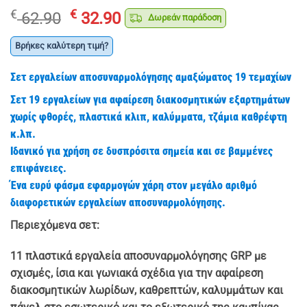
Original
Η
€
€
62.90
32.90
Δωρεάν παράδοση
price
τρέχουσα
was:
τιμή
Βρήκες καλύτερη τιμή?
€ 62.90.
είναι:
Σετ εργαλείων αποσυναρμολόγησης αμαξώματος 19 τεμαχίων
€ 32.90.
Σετ 19 εργαλείων για αφαίρεση διακοσμητικών εξαρτημάτων
χωρίς φθορές, πλαστικά κλιπ, καλύμματα, τζάμια καθρέφτη
κ.λπ.
Ιδανικό για χρήση σε δυσπρόσιτα σημεία και σε βαμμένες
επιφάνειες.
Ένα ευρύ φάσμα εφαρμογών χάρη στον μεγάλο αριθμό
διαφορετικών εργαλείων αποσυναρμολόγησης.
Περιεχόμενα σετ:
11 πλαστικά εργαλεία αποσυναρμολόγησης GRP με
σχισμές, ίσια και γωνιακά σχέδια για την αφαίρεση
διακοσμητικών λωρίδων, καθρεπτών, καλυμμάτων και