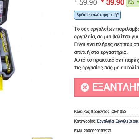
Original
Η
€
€
59.90
39.90
Δω
price
τρέ
was:
τιμ
Βρήκες καλύτερη τιμή?
€ 59.90.
είνα
Το σετ εργαλείων περιλαμβά
€ 39
εργαλεία, σε μια βαλίτσα γι
Είναι ένα πλήρες σετ που σ
σπίτι ή στο εργαστήριο.
Αυτό το πρακτικό σετ παρέχ
τις εργασίες σας με ευκολί
ΕΞΑΝΤΛΗ
Κωδικός προϊόντος:
OM1053
Κατηγορίες:
Εργαλεία
,
Εργαλεία χει
EAN:
2000000137971