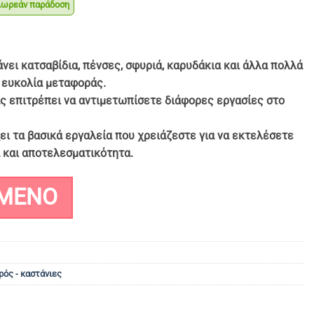
ρεάν παράδοση
χουσα
ή
ι:
νει κατσαβίδια, πένσες, σφυριά, καρυδάκια και άλλα πολλά
.90.
α ευκολία μεταφοράς.
ας επιτρέπει να αντιμετωπίσετε διάφορες εργασίες στο
ει τα βασικά εργαλεία που χρειάζεστε για να εκτελέσετε
α και αποτελεσματικότητα.
ΜΈΝΟ
ρός - καστάνιες