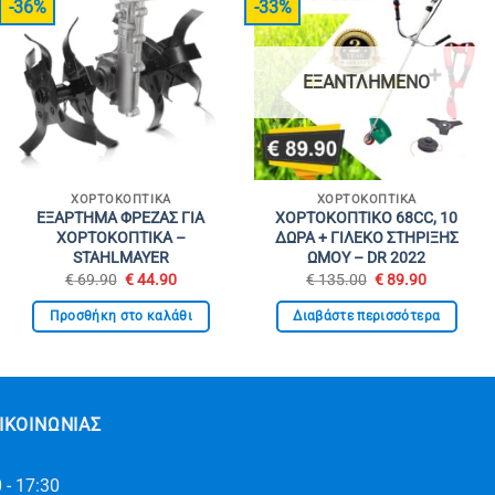
-36%
-33%
ΕΞΑΝΤΛΗΜΈΝΟ
ΧΟΡΤΟΚΟΠΤΙΚΆ
ΧΟΡΤΟΚΟΠΤΙΚΆ
ΕΞΑΡΤΗΜΑ ΦΡΕΖΑΣ ΓΙΑ
ΧΟΡΤΟΚΟΠΤΙΚΟ 68CC, 10
ΧΟΡΤΟΚΟΠΤΙΚΑ –
ΔΩΡΑ + ΓΙΛΕΚΟ ΣΤΗΡΙΞΗΣ
STAHLMAYER
ΩΜΟΥ – DR 2022
Original
Η
Original
Η
€
69.90
€
44.90
€
135.00
€
89.90
price
τρέχουσα
price
τρέχουσ
was:
τιμή
was:
τιμή
Προσθήκη στο καλάθι
Διαβάστε περισσότερα
€ 69.90.
είναι:
€ 135.00.
είναι:
€ 44.90.
€ 89.90.
ΙΚΟΙΝΩΝΊΑΣ
 - 17:30