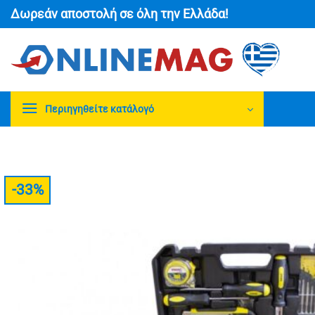
Μετάβαση
Δωρεάν αποστολή σε όλη την Ελλάδα!
στο
περιεχόμενο
Περιηγηθείτε κατάλογό
-33%