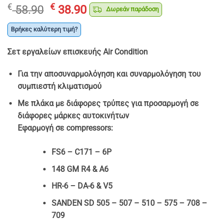
Original
Η
€
€
58.90
38.90
Δωρεάν παράδοση
price
τρέχουσα
was:
τιμή
Βρήκες καλύτερη τιμή?
€ 58.90.
είναι:
Σετ εργαλείων επισκευής Air Condition
€ 38.90.
Για την αποσυναρμολόγηση και συναρμολόγηση του
συμπιεστή κλιματισμού
Με πλάκα με διάφορες τρύπες για προσαρμογή σε
διάφορες μάρκες αυτοκινήτων
Εφαρμογή σε compressors:
FS6 – C171 – 6P
148 GM R4 & A6
HR-6 – DA-6 & V5
SANDEN SD 505 – 507 – 510 – 575 – 708 –
709