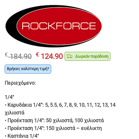
Original
Η
€
€
184.90
124.90
Δωρεάν παράδοση
price
τρέχουσα
was:
τιμή
Βρήκες καλύτερη τιμή?
€ 184.90.
είναι:
Περιεχόμενο:
€ 124.90.
1/4″
• Καρυδάκια 1/4”: 5, 5.5, 6, 7, 8, 9, 10, 11, 12, 13, 14
χιλιοστά
• Προέκταση 1/4″: 50 χιλιοστά, 100 χιλιοστά
• Προέκταση 1/4″: 150 χιλιοστά – ευέλικτη
• Καστάνια 1/4″