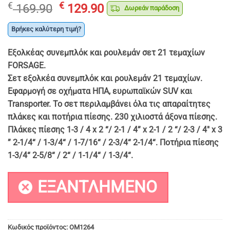
Original
Η
€
€
169.90
129.90
Δωρεάν παράδοση
price
τρέχουσα
was:
τιμή
Βρήκες καλύτερη τιμή?
€ 169.90.
είναι:
Εξολκέας συνεμπλόκ και ρουλεμάν σετ 21 τεμαχίων
€ 129.90.
FORSAGE.
Σετ εξολκέα συνεμπλόκ και ρουλεμάν 21 τεμαχίων.
Εφαρμογή σε οχήματα ΗΠΑ, ευρωπαϊκών SUV και
Transporter. Το σετ περιλαμβάνει όλα τις απαραίτητες
πλάκες και ποτήρια πίεσης. 230 χιλιοστά άξονα πίεσης.
Πλάκες πίεσης 1-3 / 4 x 2 “/ 2-1 / 4” x 2-1 / 2 “/ 2-3 / 4″ x 3
” 2-1/4“ / 1-3/4“ / 1-7/16“ / 2-3/4“ 2-1/4“. Ποτήρια πίεσης
1-3/4“ 2-5/8“ / 2“ / 1-1/4“ / 1-3/4“.
ΕΞΑΝΤΛΗΜΈΝΟ
Κωδικός προϊόντος:
OM1264