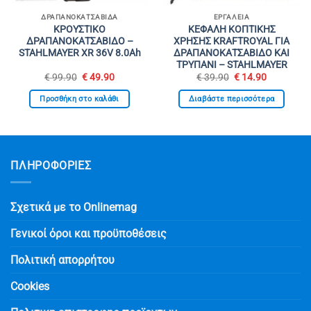
ΔΡΑΠΑΝΟΚΑΤΣΆΒΙΔΑ
ΕΡΓΑΛΕΊΑ
ΚΡΟΥΣΤΙΚΟ
ΚΕΦΑΛΗ ΚΟΠΤΙΚΗΣ
ΔΡΑΠΑΝΟΚΑΤΣΑΒΙΔΟ –
ΧΡΗΣΗΣ KRAFTROYAL ΓΙΑ
STAHLMAYER XR 36V 8.0Ah
ΔΡΑΠΑΝΟΚΑΤΣΑΒΙΔΟ ΚΑΙ
ΤΡΥΠΑΝΙ – STAHLMAYER
Original
Η
Original
Η
€
99.90
€
49.90
€
39.90
€
14.90
υσα
price
τρέχουσα
price
τρέχουσα
was:
τιμή
was:
τιμή
Προσθήκη στο καλάθι
Διαβάστε περισσότερα
€ 99.90.
είναι:
€ 39.90.
είναι:
0.
€ 49.90.
€ 14.90.
ΠΛΗΡΟΦΟΡΙΕΣ
Σχετικά με το Onlinemag
Γενικοί όροι και προϋποθέσεις
Πολιτική απορρήτου
Cookies