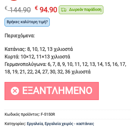
Original
Η
€
€
144.90
94.90
Δωρεάν παράδοση
price
τρέχουσα
was:
τιμή
Βρήκες καλύτερη τιμή?
€ 144.90.
είναι:
Περιεχόμενα:
€ 94.90.
Κατάνιας: 8, 10, 12, 13 χιλιοστά
Κυρτά: 10×12, 11×13 χιλιοστά
Γερμανοπολύγωνα: 6, 7, 8, 9, 10, 11, 12, 13, 14, 15, 16, 17,
18, 19, 21, 22, 24, 27, 30, 32, 36 χιλιοστά
ΕΞΑΝΤΛΗΜΈΝΟ
Κωδικός προϊόντος:
F-5150R
Κατηγορίες:
Εργαλεία
,
Εργαλεία χειρός - καστάνιες