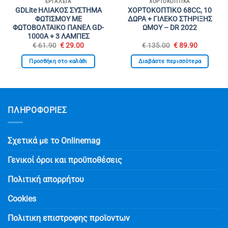
ΕΡΓΑΛΕΊΑ
ΧΟΡΤΟΚΟΠΤΙΚΆ
GDLite ΗΛΙΑΚΟΣ ΣΥΣΤΗΜΑ
ΧΟΡΤΟΚΟΠΤΙΚΟ 68CC, 10
ΦΩΤΙΣΜΟΥ ΜΕ
ΔΩΡΑ + ΓΙΛΕΚΟ ΣΤΗΡΙΞΗΣ
ΦΩΤΟΒΟΛΤΑΙΚΟ ΠΑΝΕΛ GD-
ΩΜΟΥ – DR 2022
1000A + 3 ΛΑΜΠΕΣ
Original
Η
Original
Η
€
61.90
€
29.00
€
135.00
€
89.90
σα
price
τρέχουσα
price
τρέχουσ
was:
τιμή
was:
τιμή
Προσθήκη στο καλάθι
Διαβάστε περισσότερα
€ 61.90.
είναι:
€ 135.00.
είναι:
€ 29.00.
€ 89.90.
ΠΛΗΡΟΦΟΡΙΕΣ
Σχετικά με το Onlinemag
Γενικοί όροι και προϋποθέσεις
Πολιτική απορρήτου
Cookies
Πολιτικη επιστροφης προϊοντων