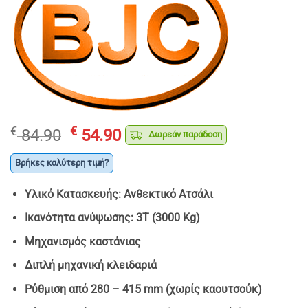
Original
Η
€
€
84.90
54.90
Δωρεάν παράδοση
price
τρέχουσα
was:
τιμή
Βρήκες καλύτερη τιμή?
€ 84.90.
είναι:
Υλικό Κατασκευής: Ανθεκτικό Ατσάλι
€ 54.90.
Ικανότητα ανύψωσης: 3T (3000 Kg)
Μηχανισμός καστάνιας
Διπλή μηχανική κλειδαριά
Ρύθμιση από 280 – 415 mm (χωρίς καουτσούκ)