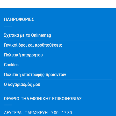
Αυτό
το
προϊόν
έχει
ΠΛΗΡΟΦΟΡΙΕΣ
πολλαπλές
παραλλαγές.
Οι
Σχετικά με το Onlinemag
επιλογές
μπορούν
Γενικοί όροι και προϋποθέσεις
να
Πολιτική απορρήτου
επιλεγούν
στη
Cookies
σελίδα
του
Πολιτικη επιστροφης προϊοντων
προϊόντος
Ο λογαριασμός μου
ΩΡΆΡΙΟ ΤΗΛΕΦΩΝΙΚΉΣ ΕΠΙΚΟΙΝΩΝΊΑΣ
ΔΕΥΤΕΡΑ - ΠΑΡΑΣΚΕΥΗ
9:00 - 17:30