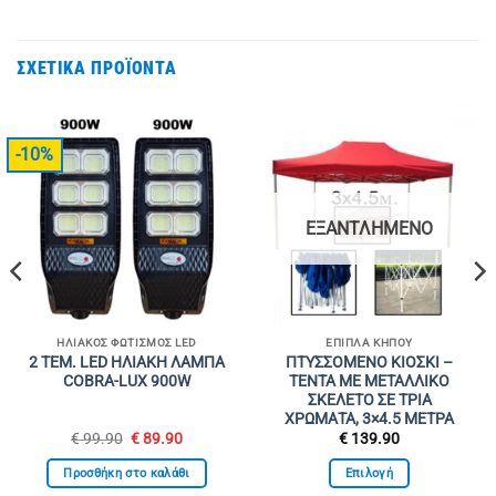
ΣΧΕΤΙΚΆ ΠΡΟΪΌΝΤΑ
-10%
ΕΞΑΝΤΛΗΜΈΝΟ
ΗΛΙΑΚΌΣ ΦΩΤΙΣΜΌΣ LED
ΈΠΙΠΛΑ ΚΉΠΟΥ
2 ΤΕΜ. LED ΗΛΙΑΚΗ ΛΑΜΠΑ
ΠΤΥΣΣΟΜΕΝΟ ΚΙΟΣΚΙ –
COBRA-LUX 900W
ΤΕΝΤΑ ΜΕ ΜΕΤΑΛΛΙΚΟ
ΣΚΕΛΕΤΟ ΣΕ ΤΡΙΑ
ΧΡΩΜΑΤΑ, 3×4.5 ΜΕΤΡΑ
Original
Η
€
99.90
€
89.90
€
139.90
υσα
price
τρέχουσα
was:
τιμή
Προσθήκη στο καλάθι
Επιλογή
€ 99.90.
είναι:
0.
€ 89.90.