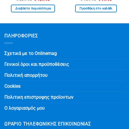
σα
price
τρέχουσα
price
τρέχουσ
was:
τιμή
was:
τιμή
Διαβάστε περισσότερα
Προσθήκη στο καλάθι
€ 229.90.
είναι:
€ 189.90.
είναι:
€ 129.90.
€ 99.90.
ΠΛΗΡΟΦΟΡΙΕΣ
Σχετικά με το Onlinemag
Γενικοί όροι και προϋποθέσεις
Πολιτική απορρήτου
Cookies
Πολιτικη επιστροφης προϊοντων
Ο λογαριασμός μου
ΩΡΆΡΙΟ ΤΗΛΕΦΩΝΙΚΉΣ ΕΠΙΚΟΙΝΩΝΊΑΣ