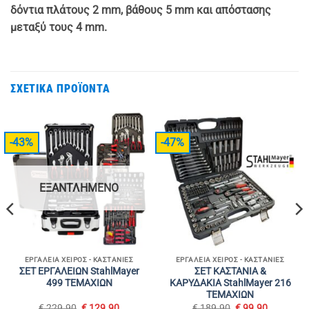
δόντια πλάτους 2 mm, βάθους 5 mm και απόστασης
μεταξύ τους 4 mm.
ΣΧΕΤΙΚΆ ΠΡΟΪΌΝΤΑ
-43%
-47%
ΕΞΑΝΤΛΗΜΈΝΟ
ΕΡΓΑΛΕΊΑ ΧΕΙΡΌΣ - ΚΑΣΤΆΝΙΕΣ
ΕΡΓΑΛΕΊΑ ΧΕΙΡΌΣ - ΚΑΣΤΆΝΙΕΣ
ΣΕΤ ΕΡΓΑΛΕΙΩΝ StahlMayer
ΣΕΤ ΚΑΣΤΑΝΙΑ &
499 ΤΕΜΑΧΙΩΝ
ΚΑΡΥΔΑΚΙΑ StahlMayer 216
ΤΕΜΑΧΙΩΝ
Original
Η
Original
Η
€
229.90
€
129.90
€
189.90
€
99.90