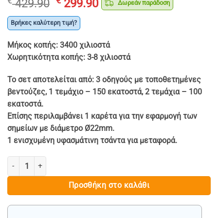
Original
Η
€
€
429.90
299.90
Δωρεάν παράδοση
price
τρέχουσα
was:
τιμή
Βρήκες καλύτερη τιμή?
€ 429.90.
είναι:
Μήκος κοπής: 3400 χιλιοστά
€ 299.90.
Χωρητικότητα κοπής: 3-8 χιλιοστά
Το σετ αποτελείται από: 3 οδηγούς με τοποθετημένες
βεντούζες, 1 τεμάχιο – 150 εκατοστά, 2 τεμάχια – 100
εκατοστά.
Επίσης περιλαμβάνει 1 καρέτα για την εφαρμογή των
σημείων με διάμετρο Ø22mm.
1 ενισχυμένη υφασμάτινη τσάντα για μεταφορά.
ΣΥΣΤΗΜΑ ΚΟΠΗΣ ΜΕΓΑΛΩΝ ΠΛΑΚΙΔΙΩΝ 340cm - HAWEK ποσότητα
Προσθήκη στο καλάθι