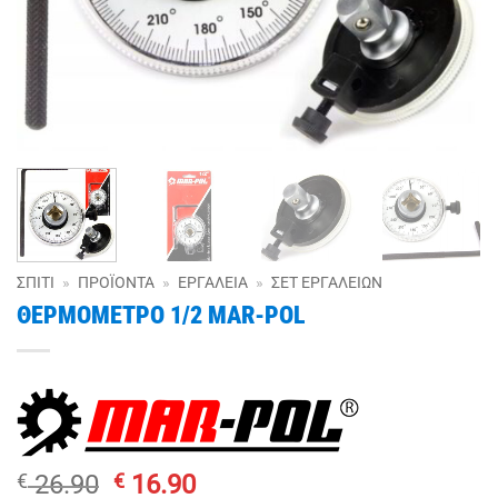
ΣΠΊΤΙ
»
ΠΡΟΪΌΝΤΑ
»
ΕΡΓΑΛΕΊΑ
»
ΣΕΤ ΕΡΓΑΛΕΊΩΝ
ΘΕΡΜΟΜΕΤΡΟ 1/2 MAR-POL
Original
Η
€
26.90
€
16.90