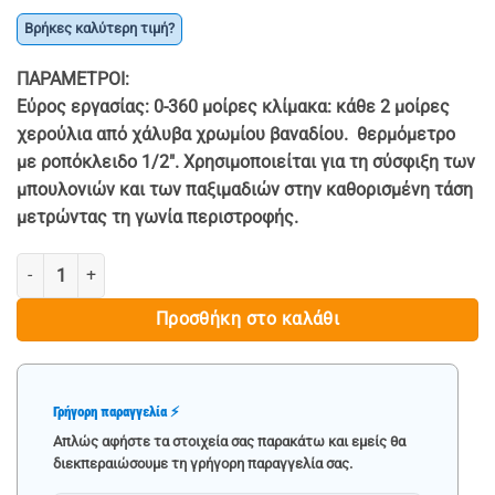
price
τρέχουσα
Βρήκες καλύτερη τιμή?
was:
τιμή
€ 26.90.
είναι:
ΠΑΡΑΜΕΤΡΟΙ
:
€ 16.90.
Εύρος εργασίας: 0-360 μοίρες κλίμακα: κάθε 2 μοίρες
χερούλια από χάλυβα χρωμίου βαναδίου. θερμόμετρο
με ροπόκλειδο 1/2″. Χρησιμοποιείται για τη σύσφιξη των
μπουλονιών και των παξιμαδιών στην καθορισμένη τάση
μετρώντας τη γωνία περιστροφής.
ΘΕΡΜΟΜΕΤΡΟ 1/2 MAR-POL ποσότητα
Προσθήκη στο καλάθι
Γρήγορη παραγγελία ⚡
Απλώς αφήστε τα στοιχεία σας παρακάτω και εμείς θα
διεκπεραιώσουμε τη γρήγορη παραγγελία σας.