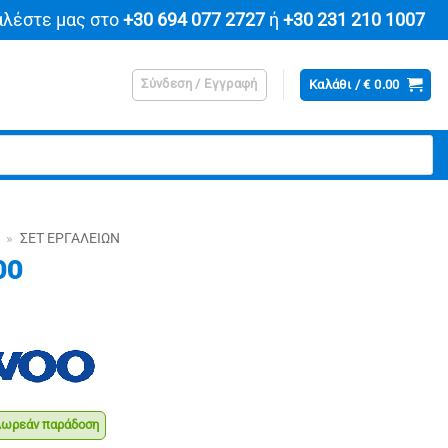
αλέστε μας στο
+30 694 077 2727
ή
+30 231 210 1007
Σύνδεση / Εγγραφή
Καλάθι /
€
0.00
»
ΣΕΤ ΕΡΓΑΛΕΊΩΝ
OO
ρεάν παράδοση
χουσα