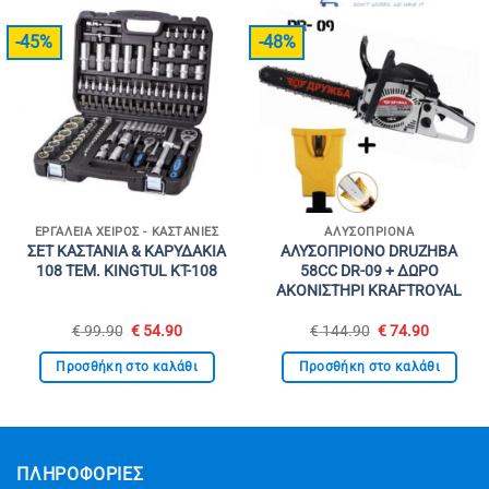
-45%
-48%
ΕΡΓΑΛΕΊΑ ΧΕΙΡΌΣ - ΚΑΣΤΆΝΙΕΣ
ΑΛΥΣΟΠΡΊΟΝΑ
ΣΕΤ ΚΑΣΤΑΝΙΑ & ΚΑΡΥΔΑΚΙΑ
ΑΛΥΣΟΠΡΙΟΝΟ DRUZHBA
108 ΤΕΜ. KINGTUL KT-108
58CC DR-09 + ΔΩΡΟ
ΑΚΟΝΙΣΤΗΡΙ KRAFTROYAL
Original
Η
Original
Η
€
99.90
€
54.90
€
144.90
€
74.90
price
τρέχουσα
price
τρέχουσ
was:
τιμή
was:
τιμή
Προσθήκη στο καλάθι
Προσθήκη στο καλάθι
€ 99.90.
είναι:
€ 144.90.
είναι:
€ 54.90.
€ 74.90.
ΠΛΗΡΟΦΟΡΙΕΣ