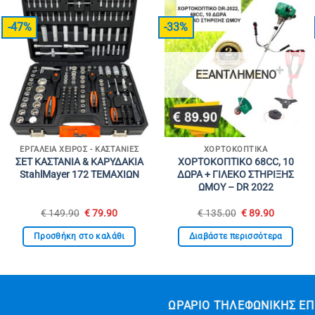
-47%
-33%
ΕΞΑΝΤΛΗΜΈΝΟ
ΕΡΓΑΛΕΊΑ ΧΕΙΡΌΣ - ΚΑΣΤΆΝΙΕΣ
ΧΟΡΤΟΚΟΠΤΙΚΆ
ΣΕΤ ΚΑΣΤΑΝΙΑ & ΚΑΡΥΔΑΚΙΑ
ΧΟΡΤΟΚΟΠΤΙΚΟ 68CC, 10
StahlMayer 172 ΤΕΜΑΧΙΩΝ
ΔΩΡΑ + ΓΙΛΕΚΟ ΣΤΗΡΙΞΗΣ
ΩΜΟΥ – DR 2022
Original
Η
Original
Η
€
149.90
€
79.90
€
135.00
€
89.90
α
price
τρέχουσα
price
τρέχουσ
was:
τιμή
was:
τιμή
Προσθήκη στο καλάθι
Διαβάστε περισσότερα
€ 149.90.
είναι:
€ 135.00.
είναι:
€ 79.90.
€ 89.90.
ΩΡΆΡΙΟ ΤΗΛΕΦΩΝΙΚΉΣ ΕΠ