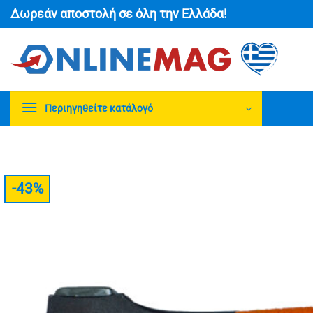
Μετάβαση
Δωρεάν αποστολή σε όλη την Ελλάδα!
στο
περιεχόμενο
Περιηγηθείτε κατάλογό
-43%