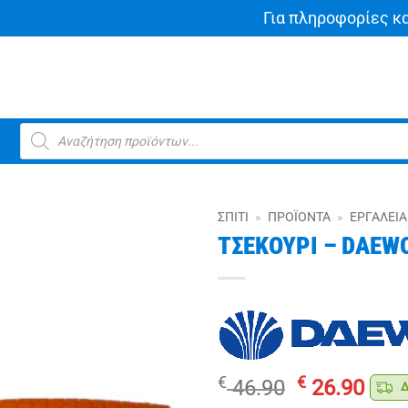
Για πληροφορίες κ
Products
search
ΣΠΊΤΙ
»
ΠΡΟΪΌΝΤΑ
»
ΕΡΓΑΛΕΊΑ
ΤΣΕΚΟΥΡΙ – DAEW
Original
Η
€
€
46.90
26.90
Δω
price
τρέ