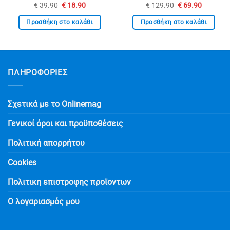
Original
Η
Original
Η
€
39.90
€
18.90
€
129.90
€
69.90
price
τρέχουσα
price
τρέχουσ
was:
τιμή
was:
τιμή
Προσθήκη στο καλάθι
Προσθήκη στο καλάθι
€ 39.90.
είναι:
€ 129.90.
είναι:
€ 18.90.
€ 69.90.
ΠΛΗΡΟΦΟΡΙΕΣ
Σχετικά με το Onlinemag
Γενικοί όροι και προϋποθέσεις
Πολιτική απορρήτου
Cookies
Πολιτικη επιστροφης προϊοντων
Ο λογαριασμός μου