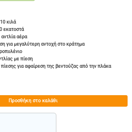
έχουσα
μή
αι:
10 κιλά
9.90.
20 εκατοστά
 αντλία αέρα
ση για μεγαλύτερη αντοχή στο κράτημα
ροπυλένιο
τλίας με πίεση
πίεσης για αφαίρεση της βεντούζας από την πλάκα
ΕΤΡΟ P611C – SHIJING ποσότητα
Προσθήκη στο καλάθι