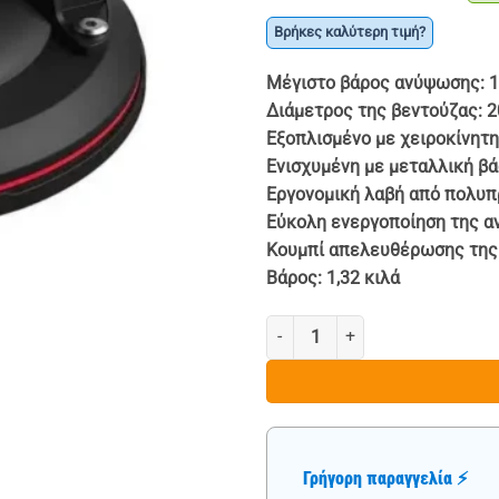
price
τρ
was:
τι
Βρήκες καλύτερη τιμή?
€ 119.90.
είν
Μέγιστο βάρος ανύψωσης: 1
€ 7
Διάμετρος της βεντούζας: 
Εξοπλισμένο με χειροκίνητη
Ενισχυμένη με μεταλλική βά
Εργονομική λαβή από πολυπ
Εύκολη ενεργοποίηση της αν
Κουμπί απελευθέρωσης της 
Βάρος: 1,32 κιλά
ΒΕΝΤΟΥΖΑ ΜΕ ΤΡΟΜΠΑ & ΜΑΝΟΜ
Γρήγορη παραγγελία ⚡