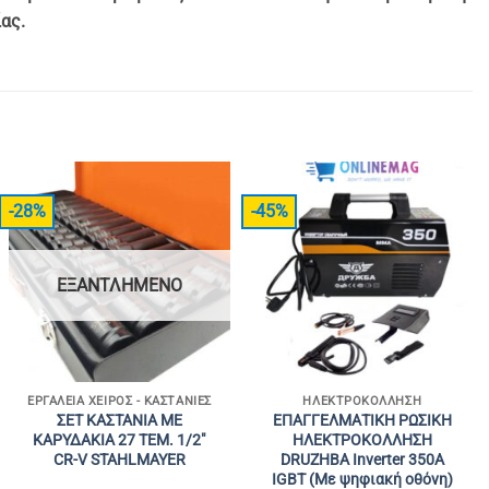
ας.
-28%
-45%
ΕΞΑΝΤΛΗΜΈΝΟ
ΕΡΓΑΛΕΊΑ ΧΕΙΡΌΣ - ΚΑΣΤΆΝΙΕΣ
ΗΛΕΚΤΡΟΚΌΛΛΗΣΗ
ΣΕΤ ΚΑΣΤΑΝΙΑ ΜΕ
ΕΠΑΓΓΕΛΜΑΤΙΚΗ ΡΩΣΙΚΗ
ΚΑΡΥΔΑΚΙΑ 27 ΤΕΜ. 1/2″
ΗΛΕΚΤΡΟΚΟΛΛΗΣΗ
CR-V STAHLMAYER
DRUZHBA Inverter 350Α
IGBT (Με ψηφιακή οθόνη)