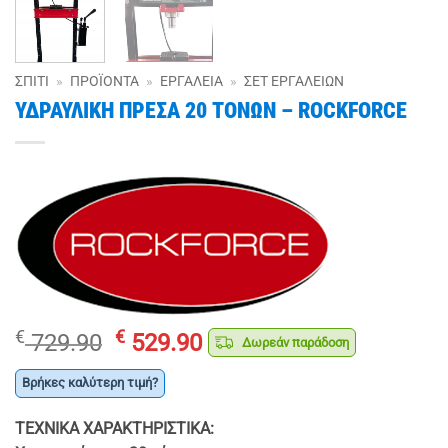
ΣΠΊΤΙ
»
ΠΡΟΪΌΝΤΑ
»
ΕΡΓΑΛΕΊΑ
»
ΣΕΤ ΕΡΓΑΛΕΊΩΝ
ΥΔΡΑΥΛΙΚΗ ΠΡΕΣΑ 20 ΤΟΝΩΝ – ROCKFORCE
Original
Η
€
€
729.90
529.90
Δωρεάν παράδοση
price
τρέχουσα
was:
τιμή
Βρήκες καλύτερη τιμή?
€ 729.90.
είναι:
ΤΕΧΝΙΚΑ ΧΑΡΑΚΤΗΡΙΣΤΙΚΑ:
€ 529.90.