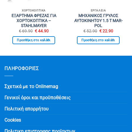
ΧΟΡΤΟΚΟΠΤΙΚΆ
ΕΡΓΑΛΕΊΑ
ΕΞΑΡΤΗΜΑ ΦΡΕΖΑΣ ΓΙΑ
ΜΗΧΑΝΙΚΟΣ ΓΡΥΛΟΣ
ΧΟΡΤΟΚΟΠΤΙΚΑ –
ΑΥΤΟΚΙΝΗΤΟΥ 1.5 T MAR-
STAHLMAYER
POL
Original
Η
Original
Η
€
69.90
€
44.90
€
52.90
€
22.90
σα
price
τρέχουσα
price
τρέχουσα
was:
τιμή
was:
τιμή
Προσθήκη στο καλάθι
Προσθήκη στο καλάθι
€ 69.90.
είναι:
€ 52.90.
είναι:
.
€ 44.90.
€ 22.90.
ΠΛΗΡΟΦΟΡΙΕΣ
Σχετικά με το Onlinemag
Γενικοί όροι και προϋποθέσεις
Πολιτική απορρήτου
Cookies
Πολιτικη επιστροφης προϊοντων