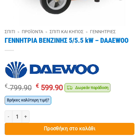
ΣΠΊΤΙ
»
ΠΡΟΪΌΝΤΑ
»
ΣΠΊΤΙ ΚΑΙ ΚΉΠΟΣ
»
ΓΕΝΝΉΤΡΙΕΣ
ΓΕΝΝΗΤΡΙΑ ΒΕΝΖΙΝΗΣ 5/5.5 kW – DAAEWOO
Original
Η
€
€
799.90
599.90
Δωρεάν παράδοση
price
τρέχουσα
was:
τιμή
Βρήκες καλύτερη τιμή?
€ 799.90.
είναι:
ΓΕΝΝΗΤΡΙΑ ΒΕΝΖΙΝΗΣ 5/5.5 kW - DAAEWOO ποσότητα
€ 599.90.
Προσθήκη στο καλάθι