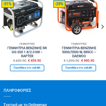
-31%
-29%
ΓΕΝΝΉΤΡΙΕΣ
ΓΕΝΝΉΤΡΙΕΣ
ΓΕΝΝΗΤΡΙΑ ΒΕΝΖΙΝΗΣ RR
ΓΕΝΝΗΤΡΙΑ ΒΕΝΖΙΝΗΣ
GG-200 1.8/2.0 kW –
5000/5500 W, 389CC –
RAPTER
DAEWOO
Original
Η
Original
Η
€
639.90
€
439.90
€
1,399.90
€
990.90
υσα
price
τρέχουσα
price
τρέχου
was:
τιμή
was:
τιμή
Προσθήκη στο καλάθι
Προσθήκη στο καλάθι
€ 639.90.
είναι:
€ 1,399.90.
είναι:
90.
€ 439.90.
€ 990.9
ΠΛΗΡΟΦΟΡΙΕΣ
Σχετικά με το Onlinemag