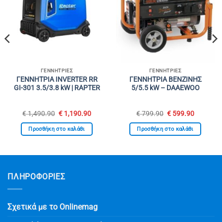
ΓΕΝΝΉΤΡΙΕΣ
ΓΕΝΝΉΤΡΙΕΣ
ΓΕΝΝΗΤΡΙΑ INVERTER RR
ΓΕΝΝΗΤΡΙΑ ΒΕΝΖΙΝΗΣ
GI-301 3.5/3.8 kW | RAPTER
5/5.5 kW – DAAEWOO
Original
Η
Original
Η
€
1,490.90
€
1,190.90
€
799.90
€
599.90
υσα
price
τρέχουσα
price
τρέχουσ
was:
τιμή
was:
τιμή
Προσθήκη στο καλάθι
Προσθήκη στο καλάθι
€ 1,490.90.
είναι:
€ 799.90.
είναι:
0.
€ 1,190.90.
€ 599.90
ΠΛΗΡΟΦΟΡΙΕΣ
Σχετικά με το Onlinemag