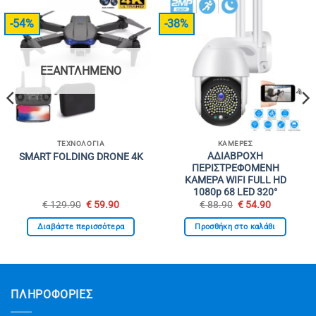
-54%
-38%
ΕΞΑΝΤΛΗΜΈΝΟ
ΤΕΧΝΟΛΟΓΊΑ
ΚΆΜΕΡΕΣ
ΑΔΙΑΒΡΟΧΗ
SMART FOLDING DRONE 4K
ΠΕΡΙΣΤΡΕΦΟΜΕΝΗ
ΚΑΜΕΡΑ WIFI FULL HD
1080p 68 LED 320°
Original
Η
Original
Η
€
129.90
€
59.90
€
88.90
€
54.90
σα
price
τρέχουσα
price
τρέχουσα
was:
τιμή
was:
τιμή
Διαβάστε περισσότερα
Προσθήκη στο καλάθι
€ 129.90.
είναι:
€ 88.90.
είναι:
.
€ 59.90.
€ 54.90.
ΠΛΗΡΟΦΟΡΙΕΣ