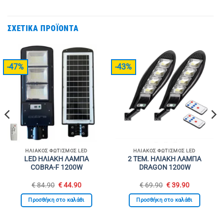
ΣΧΕΤΙΚΆ ΠΡΟΪΌΝΤΑ
-47%
-43%
ΗΛΙΑΚΌΣ ΦΩΤΙΣΜΌΣ LED
ΗΛΙΑΚΌΣ ΦΩΤΙΣΜΌΣ LED
LED ΗΛΙΑΚΗ ΛΑΜΠΑ
2 ΤΕΜ. ΗΛΙΑΚΗ ΛΑΜΠΑ
COBRA-F 1200W
DRAGON 1200W
Original
Η
Original
Η
€
84.90
€
44.90
€
69.90
€
39.90
σα
price
τρέχουσα
price
τρέχουσα
was:
τιμή
was:
τιμή
Προσθήκη στο καλάθι
Προσθήκη στο καλάθι
€ 84.90.
είναι:
€ 69.90.
είναι:
€ 44.90.
€ 39.90.