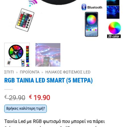
ΣΠΊΤΙ
»
ΠΡΟΪΌΝΤΑ
»
ΗΛΙΑΚΌΣ ΦΩΤΙΣΜΌΣ LED
RGB ΤΑΙΝΙΑ LED SMART (5 ΜΕΤΡΑ)
Original
Η
€
29.90
€
19.90
price
τρέχουσα
Βρήκες καλύτερη τιμή?
was:
τιμή
€ 29.90.
είναι:
Ταινία Led με RGB φωτισμό που μπορεί να πάρει
€ 19.90.